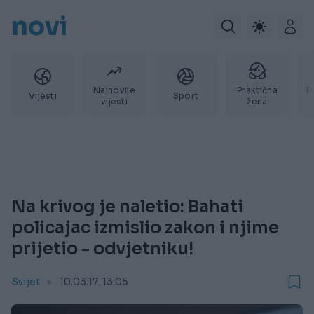
novi
Najnovije
Praktična
P
Vijesti
Sport
vijesti
žena
Na krivog je naletio: Bahati
policajac izmislio zakon i njime
prijetio - odvjetniku!
Svijet
10.03.17. 13:05