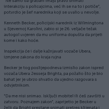
"Ne samo da građani imaju pravo snimati
interakciju s policajcima, već ih se na to i potiče",
potvrdio je šef narednika koji se uvalio u nevolje.
Kenneth Becker, policijski narednik iz Wilmingtona
u Sjevernoj Karolini, zabio si je 26. veljače težak
autogol uvjeren da mu uniforma dopušta da prijeti
kome i kako hoće.
Inspekcija će i dalje kažnjavati vozače Ubera,
izmjene zakona do kraja rujna
Becker je tog poslijepodneva izmislio zakon ispred
vozača Ubera Jesseja Brighta, pa požalio što je bio
bahat jer je ubrzo shvatio da ujedno razgovara s
odvjetnikom.
"Da me nisi snimao. Isključi mobitel ili ćeš završiti u
zatvoru. Poznajem zakon", zaprijetio je Becker u
želji da Bright prestane snimati pretres klijenata i