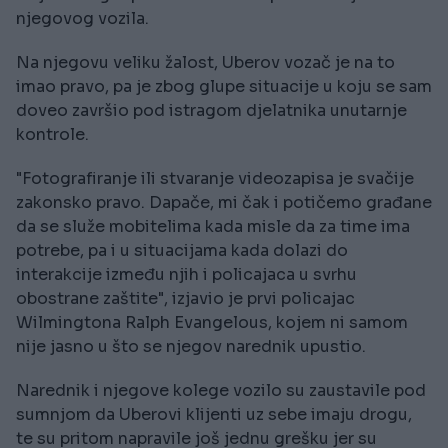
njegovog vozila.
Na njegovu veliku žalost, Uberov vozač je na to
imao pravo, pa je zbog glupe situacije u koju se sam
doveo završio pod istragom djelatnika unutarnje
kontrole.
"Fotografiranje ili stvaranje videozapisa je svačije
zakonsko pravo. Dapače, mi čak i potičemo građane
da se služe mobitelima kada misle da za time ima
potrebe, pa i u situacijama kada dolazi do
interakcije između njih i policajaca u svrhu
obostrane zaštite", izjavio je prvi policajac
Wilmingtona Ralph Evangelous, kojem ni samom
nije jasno u što se njegov narednik upustio.
Narednik i njegove kolege vozilo su zaustavile pod
sumnjom da Uberovi klijenti uz sebe imaju drogu,
te su pritom napravile još jednu grešku jer su