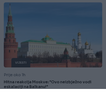
VIJESTI
Prije oko 1h
Hitna reakcija Moskve: "Ovo neizbježno vodi
eskalaciji na Balkanu!"
Saznaj više