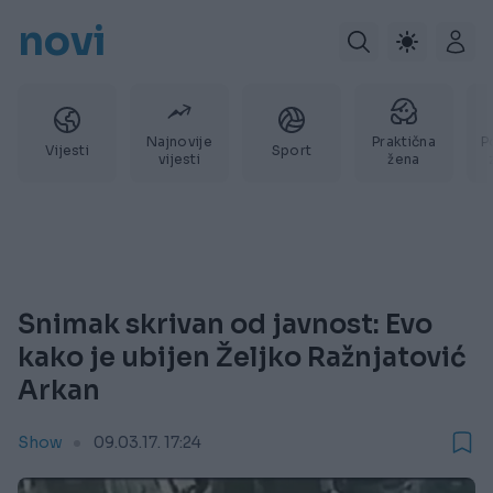
novi
Najnovije
Praktična
P
Vijesti
Sport
vijesti
žena
Snimak skrivan od javnost: Evo
kako je ubijen Željko Ražnjatović
Arkan
Show
09.03.17. 17:24