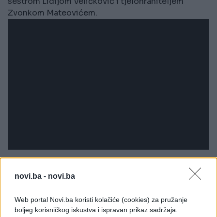
sestrom Lidijom Veličković i tjelohraniteljem
Zvonkom Mateovićem.
Istina o ubistvu Arkana
by
dekaavram
novi.ba -
novi.ba
Dok su sestre u pratnji Mateovića obilazile butike,
Arkan je sa društvom sjedio u holu. Nekoliko
Web portal Novi.ba koristi kolačiće (cookies) za pružanje
boljeg korisničkog iskustva i ispravan prikaz sadržaja.
minuta poslije 17 sati, prišli su im Gagi i Miki.