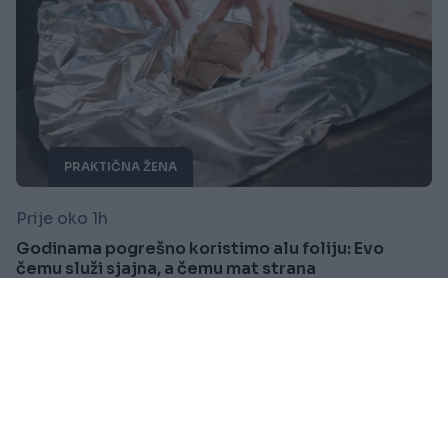
PRAKTIČNA ŽENA
Prije oko 1h
Godinama pogrešno koristimo alu foliju: Evo
čemu služi sjajna, a čemu mat strana
Saznaj više