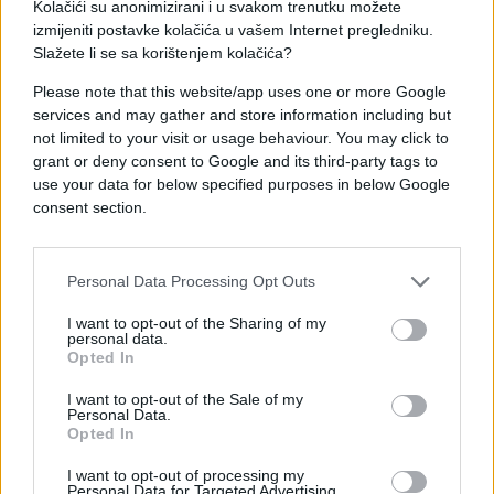
Kolačići su anonimizirani i u svakom trenutku možete
izmijeniti postavke kolačića u vašem Internet pregledniku.
Rukovali su se sa Arkanom, izljubili sa Mandom i
Slažete li se sa korištenjem kolačića?
krenuli ka stepeništu koje je vodilo ka hotelskim
salama za banket. Gavrić je sjeo u drugi separe,
Please note that this website/app uses one or more Google
nekoliko metara iza leđa Arkanu.
services and may gather and store information including but
not limited to your visit or usage behaviour. You may click to
grant or deny consent to Google and its third-party tags to
Minut kasnije, Gavrić je ustao od stola. Ispod
use your data for below specified purposes in below Google
kaputa je izvadio pištolj “CZ 99″. Tri metka ispalio
consent section.
je Arkanu u potiljak. Na pod hola u
“Interkontinentalu” padale su čaure, čaše, šolje i
flaše, a gosti su zalegli na pod sklanjajući se od
Personal Data Processing Opt Outs
rafalne paljbe. Policija je na lice mjesta došla brzo,
ali ne i hitna pomoć.
I want to opt-out of the Sharing of my
personal data.
Opted In
Arkan je BMW-om prebačen u Uregentni centar,
gdje je i zvanično proglašen mrtvim.
I want to opt-out of the Sale of my
Personal Data.
Opted In
I want to opt-out of processing my
Personal Data for Targeted Advertising.