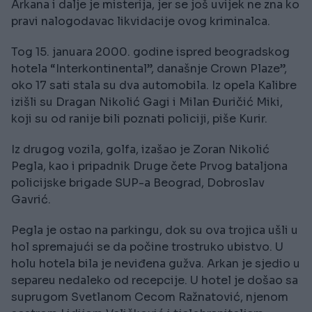
Arkana i dalje je misterija, jer se još uvijek ne zna ko
pravi nalogodavac likvidacije ovog kriminalca.
Tog 15. januara 2000. godine ispred beogradskog
hotela “Interkontinental”, današnje Crown Plaze”,
oko 17 sati stala su dva automobila. Iz opela Kalibre
izišli su Dragan Nikolić Gagi i Milan Đuričić Miki,
koji su od ranije bili poznati policiji, piše Kurir.
Iz drugog vozila, golfa, izašao je Zoran Nikolić
Pegla, kao i pripadnik Druge čete Prvog bataljona
policijske brigade SUP-a Beograd, Dobroslav
Gavrić.
Pegla je ostao na parkingu, dok su ova trojica ušli u
hol spremajući se da počine trostruko ubistvo. U
holu hotela bila je neviđena gužva. Arkan je sjedio u
separeu nedaleko od recepcije. U hotel je došao sa
suprugom Svetlanom Cecom Ražnatović, njenom