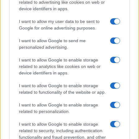
related to advertising like cookies on web or
Stavite toplu kesicu čaja na ugroženo područje i
device identifiers in apps.
smanjite otok i bol uz pomoć tanske kiseline u čaju.
Isjecite parče đumbira na sitne komade. Žvaćite ga
I want to allow my user data to be sent to
i držite na bolnom zubu neko vrijeme. Bol će se
Google for online advertising purposes.
smanjiti. Pored ovoga probajte i luk.
I want to allow Google to send me
personalized advertising.
I want to allow Google to enable storage
related to analytics like cookies on web or
device identifiers in apps.
(Fokuzz)
I want to allow Google to enable storage
related to functionality of the website or app.
I want to allow Google to enable storage
related to personalization.
#zdravlje
#zanimljivosti
I want to allow Google to enable storage
related to security, including authentication
#hrana
#Zub
#luk
functionality and fraud prevention, and other