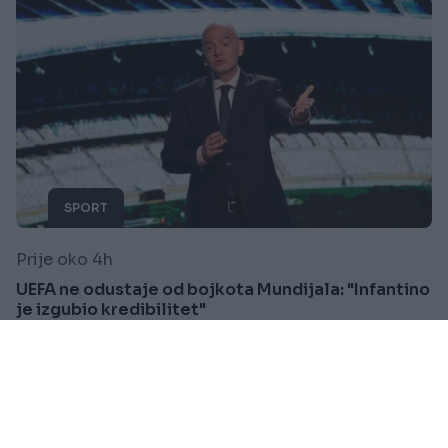
SPORT
Prije oko 4h
UEFA ne odustaje od bojkota Mundijala: "Infantino
je izgubio kredibilitet"
Saznaj više