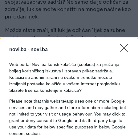
svojstva zapravo sadrži? Ne samo da je odličan za
zdravlje, luk se može koristiti na mnoge načine kao
prirodan lijek.
Možda niste znali, ali luk je odličan lijek za zubne
probleme. On može da izleči zubobolju, kao i
mnoge druge probleme koji se mogu javiti.
novi.ba -
novi.ba
Stavite parče luka na zub ako imate zubobolju i bol
Web portal Novi.ba koristi kolačiće (cookies) za pružanje
će proći. Samo treba da ga držite da odstoji par
boljeg korisničkog iskustva i ispravan prikaz sadržaja.
minuta i zubobolja će se ublažiti vrlo brzo. Razlog za
Kolačići su anonimizirani i u svakom trenutku možete
ovo je vrlo jednostavan.
izmijeniti postavke kolačića u vašem Internet pregledniku.
Slažete li se sa korištenjem kolačića?
Luk sadrži antiseptička i antiupalna svojstva.
Please note that this website/app uses one or more Google
Jednom kada zagrizete luk i kada on pusti svoje
services and may gather and store information including but
sokove u vaša usta, počinje borba protiv bakterija i
not limited to your visit or usage behaviour. You may click to
upale. Ovo smanjuje infekciju i bol. Iako luk može
grant or deny consent to Google and its third-party tags to
da izliječi zubobolju, postoje i druge metode.
use your data for below specified purposes in below Google
consent section.
Ulje karanfilića je provjereni lijek sa tradicijom koji