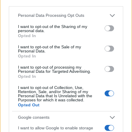
pomaže kod zubnih problema i problema sa ustima.
Samo je potrebno da umočite vatu u ulje karanfilića
Personal Data Processing Opt Outs
zajedno sa malo maslinovog ili kokosovog ulja i
I want to opt-out of the Sharing of my
stavite na bolno mjesto. Bol će nestati za par
personal data.
minuta. Karanfilić je prirodan analgetik i čini da
Opted In
predio utrne.
I want to opt-out of the Sale of my
Personal Data.
Analgetska svojstva kapi protiv kašlja mogu da
Opted In
smanje bol. Samo je potrebno da uzmete par kapi
I want to opt-out of processing my
na bolno mjesto i zubobolja će se ublažiti.
Personal Data for Targeted Advertising.
Opted In
Ispiranje usta analgetičkim svojstvima je takođe
I want to opt-out of Collection, Use,
dobra ideja za smanjenje bola u zubima. Takođe
Retention, Sale, and/or Sharing of my
možete da koristite četkicu za zube kako biste
Personal Data that Is Unrelated with the
Purposes for which it was collected.
očistili zube od ostataka hrane i bakterija koje
Opted Out
izazivaju zubobolju.
Google consents
Stavite krastavac na bolno mjesto i osjetićete
I want to allow Google to enable storage
olakšanje na bolnom zubu.