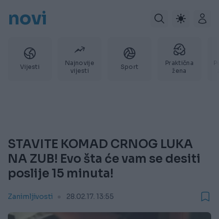
novi
Najnovije
Praktična
P
Vijesti
Sport
vijesti
žena
STAVITE KOMAD CRNOG LUKA
NA ZUB! Evo šta će vam se desiti
poslije 15 minuta!
Zanimljivosti
28.02.17. 13:55