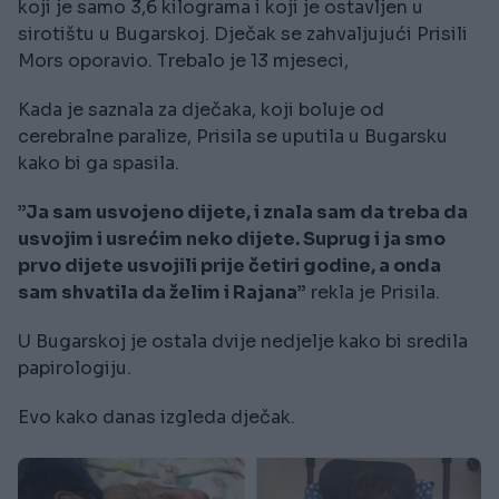
koji je samo 3,6 kilograma i koji je ostavljen u
sirotištu u Bugarskoj. Dječak se zahvaljujući Prisili
Mors oporavio. Trebalo je 13 mjeseci,
Kada je saznala za dječaka, koji boluje od
cerebralne paralize, Prisila se uputila u Bugarsku
kako bi ga spasila.
”Ja sam usvojeno dijete, i znala sam da treba da
usvojim i usrećim neko dijete. Suprug i ja smo
prvo dijete usvojili prije četiri godine, a onda
sam shvatila da želim i Rajana”
rekla je Prisila.
U Bugarskoj je ostala dvije nedjelje kako bi sredila
papirologiju.
Evo kako danas izgleda dječak.