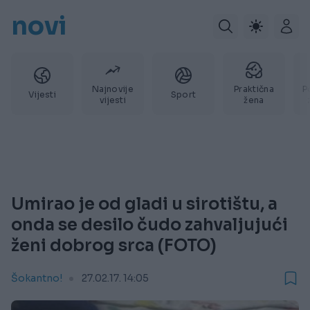
novi
Najnovije
Praktična
P
Vijesti
Sport
vijesti
žena
Umirao je od gladi u sirotištu, a
onda se desilo čudo zahvaljujući
ženi dobrog srca (FOTO)
Šokantno!
27.02.17. 14:05