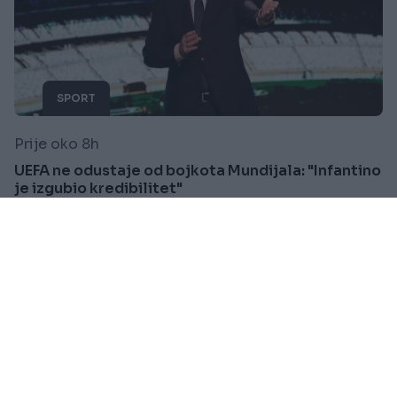
SPORT
Prije oko 8h
UEFA ne odustaje od bojkota Mundijala: "Infantino
je izgubio kredibilitet"
Saznaj više