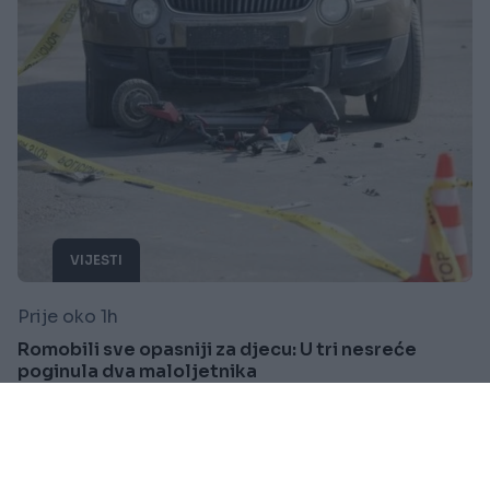
VIJESTI
Prije oko 1h
Romobili sve opasniji za djecu: U tri nesreće
poginula dva maloljetnika
Saznaj više