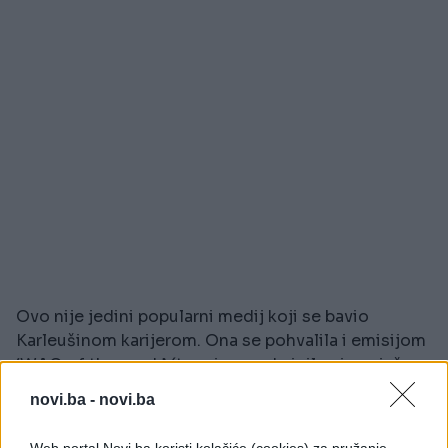
Ovo nije jedini popularni medij koji se bavio
Karleušinom karijerom. Ona se pohvalila i emisijom
‘WAG of the week’ (termin za seksipilne i uspješne
djevojke i žene poznatih muškaraca).
novi.ba -
novi.ba
Web portal Novi.ba koristi kolačiće (cookies) za pružanje