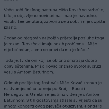
Veče uoči finalnog nastupa Mišo Kovač se razbolio,
bilo je objavljeno novinarima. Imao je, navodno,
visoku temperaturu, zatvorio se u sobu i nije uopšte
izlazio.
Jedan od njegovih najboljih prijatelja posluhe toga
je rekao: "Kovačevi imaju nekih problema... Mišo
nije bolestan, samo se pravi da mu je loše..."
Tada je, tvrde oni koji se obično smatraju dobro
obavještenima, Mišo Kovač priznao svojoj supruzi
vezu s Anitom Baturinom.
Odmah poslije tog festivala Mišo Kovač krenuo je
na dvomjesečnu turneju po Srbiji i Bosni i
Hercegovini. U nekim mjestima viđen je s Anitom
Baturinom. S tih gostovanja stizale su vijesti da su
mnogi koncerti ovog pjevača otkazivani, a onda je