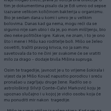
tim je dokumentima pisalo da je Edi umro od sepse
izazvane velikom količinom bakterija u organizmu.
Bio je sedam dana u komi i umro je u velikim
bolovima. Danas kad ga nema, mogu reći da se
sigurno nije sam ubio i da je, po mom mišljenju, bio
deo neke političke igre. Kakve, ne znam, i to je ono
što i mene i Mišu kao roditelje boli. Mišo se želeo
osvetiti, tražiti pravog krivca, no ja sam mu
savetovala da to ne čini jer svakome će se vratiti
milo za drago - dodaje bivša Mišina supruga.
Osim te tragedije, javnost je u to vrijeme šokirala i
vijest da je Mišo Kovač napustio porodicu i sreću
pronašao u zagrljaju druge žene. Radilo se o
astrološkinji Silviji Conte-Calvi Marković koju je
upoznao slučajno i u kojoj je vidio osobu koja će
mu ponuditi mir nakon tragedije.
- Mišo je samo otišao iz našeg stana. Kad sam ga