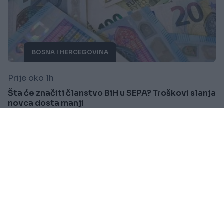
BOSNA I HERCEGOVINA
Prije oko 1h
Šta će značiti članstvo BiH u SEPA? Troškovi slanja
novca dosta manji
Saznaj više