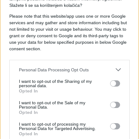
Slažete li se sa korištenjem kolačića?
biznisom. I ranije je najavljivao namjeru da negdje
na Jadranu otvori privatni restoran, i onda je tu
Please note that this website/app uses one or more Google
ideju i realizovao. Oni koji su ga bolje poznavali,
services and may gather and store information including but
tvrdili su da je sve to posljedica veze sa Anitom. Za
not limited to your visit or usage behaviour. You may click to
to vrijeme, on je i dalje zvanično bio u braku sa
grant or deny consent to Google and its third-party tags to
use your data for below specified purposes in below Google
Ljubicom.
consent section.
- Mi smo imali dosta "porođajnih muka" kad smo se
sreli. Ona je bila gimnazijalka, ja oženjen čovek.
Personal Data Processing Opt Outs
Stvarno sam želeo da budemo zajedno - rekao je
Mišo jednom prilikom, a prenosi 24sata.hr.
I want to opt-out of the Sharing of my
personal data.
Opted In
Nakon dvije godine par se oženio, ubrzo im se
rodio sin Edi, potom i ćerka Ivana. Živjeli su u
I want to opt-out of the Sale of my
Personal Data.
Zagrebu, u luksuznom stanu na Gornjem gradu,
Opted In
proputovali skoro cijeli svijet, a medije su hranili
pričama o mirnom porodičnom životu bez trzavica i
I want to opt-out of processing my
Personal Data for Targeted Advertising.
afera.
Opted In