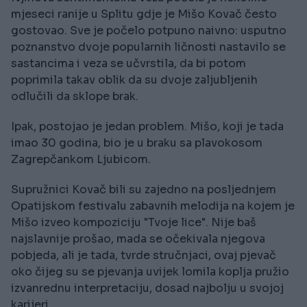
mjeseci ranije u Splitu gdje je Mišo Kovač često
gostovao. Sve je počelo potpuno naivno: usputno
poznanstvo dvoje popularnih ličnosti nastavilo se
sastancima i veza se učvrstila, da bi potom
poprimila takav oblik da su dvoje zaljubljenih
odlučili da sklope brak.
Ipak, postojao je jedan problem. Mišo, koji je tada
imao 30 godina, bio je u braku sa plavokosom
Zagrepčankom Ljubicom.
Supružnici Kovač bili su zajedno na posljednjem
Opatijskom festivalu zabavnih melodija na kojem je
Mišo izveo kompoziciju "Tvoje lice". Nije baš
najslavnije prošao, mada se očekivala njegova
pobjeda, ali je tada, tvrde stručnjaci, ovaj pjevač
oko čijeg su se pjevanja uvijek lomila koplja pružio
izvanrednu interpretaciju, dosad najbolju u svojoj
karijeri.