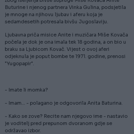
zbog iseljenja bivše supruge Miše Kovača Anite
Buturine i njenog partnera Vinka Gulina, podsjetila
je mnoge na njihovu ljubav i aferu koja je
sedamdesetih potresala bivšu Jugoslaviju.
Ljubavna priča misice Anite i muzičara Miše Kovača
počela je dok je ona imala tek 18 godina, a on bio u
braku sa Ljubicom Kovač. Vijest o ovoj aferi
odjeknula je poput bombe te 1971. godine, prenosi
"Yugopapir".
- Imate li momka?
- Imam... - polagano je odgovorila Anita Baturina.
- Kako se zove? Recite nam njegovo ime - nastavio
je voditelj pred prepunom dvoranom gdje se
održavao izbor.