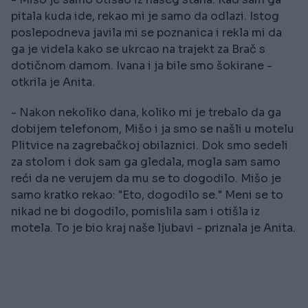
pitala kuda ide, rekao mi je samo da odlazi. Istog
poslepodneva javila mi se poznanica i rekla mi da
ga je videla kako se ukrcao na trajekt za Brač s
dotičnom damom. Ivana i ja bile smo šokirane -
otkrila je Anita.
- Nakon nekoliko dana, koliko mi je trebalo da ga
dobijem telefonom, Mišo i ja smo se našli u motelu
Plitvice na zagrebačkoj obilaznici. Dok smo sedeli
za stolom i dok sam ga gledala, mogla sam samo
reći da ne verujem da mu se to dogodilo. Mišo je
samo kratko rekao: "Eto, dogodilo se." Meni se to
nikad ne bi dogodilo, pomislila sam i otišla iz
motela. To je bio kraj naše ljubavi - priznala je Anita.