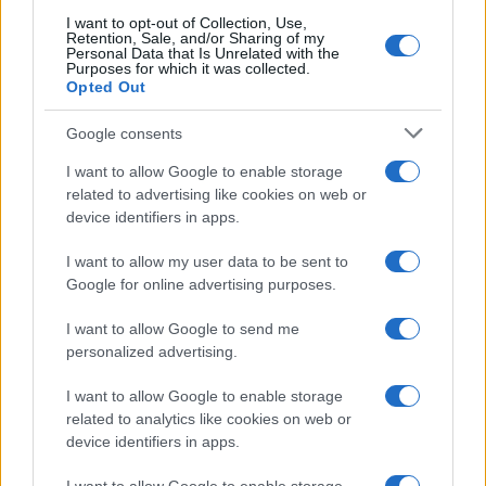
Smrt sina presudila je porodičnoj idili. Slika o
I want to opt-out of Collection, Use,
Retention, Sale, and/or Sharing of my
idealnoj porodici trajala je sve do početka 90-ih
Personal Data that Is Unrelated with the
kad im je u ratu stradao sin Edi. Priču o tome što se
Purposes for which it was collected.
Opted Out
tačno dogodilo i kako se raspala jedna porodica,
Mišo Kovač nikad nije ispričao do kraja.
Google consents
- Kad se dogodila tragedija, kad je poginuo naš Edi,
I want to allow Google to enable storage
porodica se raspala. Mišo se povukao u sebe i
related to advertising like cookies on web or
device identifiers in apps.
počeo uzimati enormne količine tableta za
smirenje. I ja sam mesec dana bila na tabletama,
I want to allow my user data to be sent to
nakon čega sam se osvestila i rekla sebi: "Tako više
Google for online advertising purposes.
ne ide!" - prepričala je Anita najteži period u životu.
I want to allow Google to send me
personalized advertising.
I want to allow Google to enable storage
related to analytics like cookies on web or
device identifiers in apps.