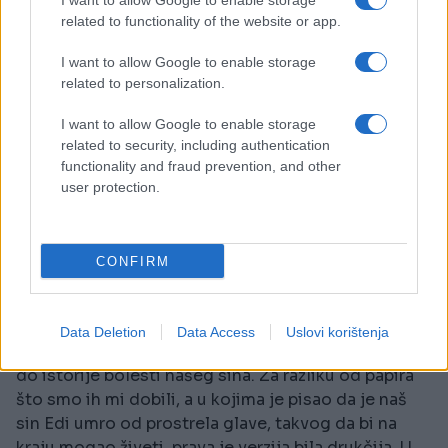
I want to allow Google to enable storage
related to functionality of the website or app.
I want to allow Google to enable storage
related to personalization.
I want to allow Google to enable storage
related to security, including authentication
functionality and fraud prevention, and other
user protection.
CONFIRM
Data Deletion
Data Access
Uslovi korištenja
- Nije bilo lako. Posebno kad je moj advokat došao
do istorije bolesti našeg sina. Za razliku od papira
što smo ih mi dobili, a u kojima je pisao da je naš
sin Edi umro od prostrela glave, takvog da bi na
kraju mogao živeti, prava je verzija bila drukčija. U