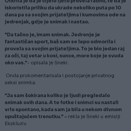
Otkrila je da je cijelo ljeto provela radno, te da je
iskoristila priliku da ukrade nekoliko puta po 10
dana pa sa svojim prijateljima i kumovima ode na
jedrenjak, gdje je snimak i nastao.
"Da tačno je, imam snimak. Jedrenje je
fantastičan sport, baš sam se lepo odmorila i
provela sa svojim prijateljima. To je bio jedan raj
za oči, taj vetar u kosi, sunce, more koje je svuda
oko vas."
- opisala je Sneki.
Onda prokomentarisala i postojanje privatnog
seksi snimka:
"Ja sam šokirana koliko je ljudi pregledalo
snimak ovih dana. A te fotke i snimci su nastali
vrlo spontano, kada sam ja bila u nekom divnom
opuštajućem trenutku." -
rekla je Sneki u emisiji
Ekskluziv.