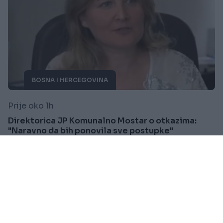
BOSNA I HERCEGOVINA
Prije oko 1h
Direktorica JP Komunalno Mostar o otkazima:
"Naravno da bih ponovila sve postupke"
Saznaj više