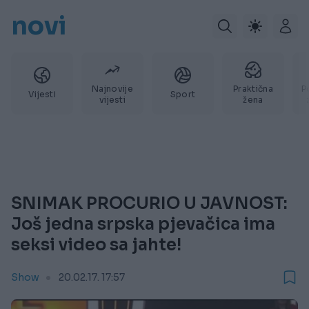
novi
Najnovije
Praktična
P
Vijesti
Sport
vijesti
žena
SNIMAK PROCURIO U JAVNOST:
Još jedna srpska pjevačica ima
seksi video sa jahte!
Show
20.02.17. 17:57