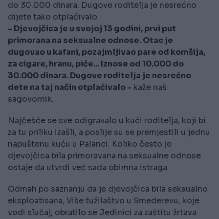
do 30.000 dinara. Dugove roditelja je nesrećno
dijete tako otplaćivalo
- Djevojčica je u svojoj 13 godini, prvi put
primorana na seksualne odnose. Otac je
dugovao u kafani, pozajmljivao pare od komšija,
za cigare, hranu, piće... Iznose od 10.000 do
30.000 dinara. Dugove roditelja je nesrećno
dete na taj način otplaćivalo -
kaže naš
sagovornik.
Najčešće se sve odigravalo u kući roditelja, koji bi
za tu priliku izašli, a poslije su se premjestili u jednu
napuštenu kuću u Palanci. Koliko često je
djevojčica bila primoravana na seksualne odnose
ostaje da utvrdi već sada obimna istraga.
Odmah po saznanju da je djevojčica bila seksualno
eksploatisana, Više tužilaštvo u Smederevu, koje
vodi slučaj, obratilo se Jedinici za zaštitu žrtava