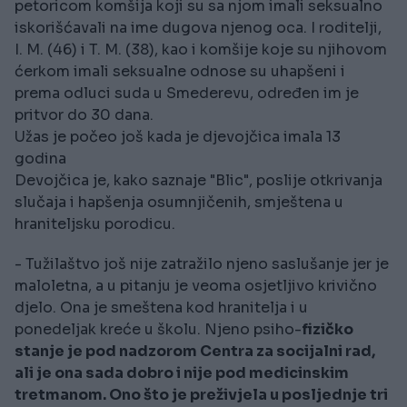
petoricom komšija koji su sa njom imali seksualno
iskorišćavali na ime dugova njenog oca. I roditelji,
I. M. (46) i T. M. (38), kao i komšije koje su njihovom
ćerkom imali seksualne odnose su uhapšeni i
prema odluci suda u Smederevu, određen im je
pritvor do 30 dana.
Užas je počeo još kada je djevojčica imala 13
godina
Devojčica je, kako saznaje "Blic", poslije otkrivanja
slučaja i hapšenja osumnjičenih, smještena u
hraniteljsku porodicu.
- Tužilaštvo još nije zatražilo njeno saslušanje jer je
maloletna, a u pitanju je veoma osjetljivo krivično
djelo. Ona je smeštena kod hranitelja i u
ponedeljak kreće u školu. Njeno psiho-
fizičko
stanje je pod nadzorom Centra za socijalni rad,
ali je ona sada dobro i nije pod medicinskim
tretmanom. Ono što je preživjela u posljednje tri