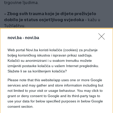
trgovine ljudima.
- Zbog svih trauma koje je dijete preživjelo
dobilo je status osjetljivog svjedoka
- kažu u
Tužilaštvu.
Osim roditelja, uhapšeni su i P. S. (32), V. S. (46), . Đ.
novi.ba -
novi.ba
(43) i D. J. (54), svi iz Smederevske Palanke.
Web portal Novi.ba koristi kolačiće (cookies) za pružanje
Sva četvorica se sumnjiče da su imali seksualne
boljeg korisničkog iskustva i ispravan prikaz sadržaja.
odnose sa maloljetnom M. M. i da su na taj način
Kolačići su anonimizirani i u svakom trenutku možete
njenom ocu naplaćivali dugove koje je napravio.
izmijeniti postavke kolačića u vašem Internet pregledniku.
Slažete li se sa korištenjem kolačića?
Vodi se postupak i protiv M. P. koji je sada mlađi
punoljetnik, ali je kao stariji maloljetnik seksualno
Please note that this website/app uses one or more Google
iskoristio dijete, po istom osnovu - duga.
services and may gather and store information including but
not limited to your visit or usage behaviour. You may click to
Zbog toga što su dvojica očevih "povjerilaca"
grant or deny consent to Google and its third-party tags to
gotovo izvesno bili svjesni da ulaze u odnose sa
use your data for below specified purposes in below Google
consent section.
djevojčicom od 13 godina, oni će, pored ostalog,