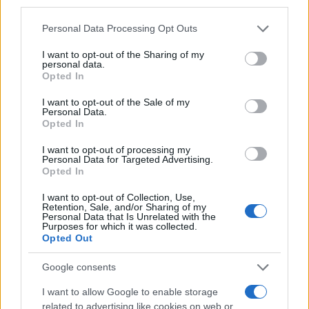
biti najvjerovatnije optuženi i za krivično djelo
obljube nad djetetom.
Personal Data Processing Opt Outs
U pitanju su komšije koje su sigurno morale da
I want to opt-out of the Sharing of my
znaju koliko dijete ima godina, ako ne tačno, a ono
personal data.
Opted In
barem da je maloljetna.
I want to opt-out of the Sale of my
Kao da to nije bilo dovoljno, plaćanje dugova na taj
Personal Data.
Opted In
način po Palanci, otac je nesrećnu djevojčicu vodio
i u Beograd, na čuveni Plavi most. Tu je dijete
I want to opt-out of processing my
Personal Data for Targeted Advertising.
preživljavalo nove traume, prinuđeno da prodaje
Opted In
svoje tijelo.
I want to opt-out of Collection, Use,
Retention, Sale, and/or Sharing of my
U toku je identifikacija ostalih koji su iskoristili
Personal Data that Is Unrelated with the
nesrećnu djevojčicu da bi i oni bili privedeni pravdi
Purposes for which it was collected.
Opted Out
- Ona se protivila tome, ali je dobijala batine od
oca. To šta je ona doživjela tamo je strašno.
Google consents
Terao ju je da se prostituiše. A cjenovnik je bio -
hiljadu dinara za klasičan seks, 500 dinara za
I want to allow Google to enable storage
related to advertising like cookies on web or
oralni seks
- kaže naš izvor.