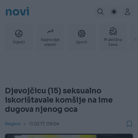
novi
Najnovije
Praktična
P
Vijesti
Sport
vijesti
žena
Djevojčicu (15) seksualno
iskorištavale komšije na ime
dugova njenog oca
Region
11.02.17. 09:04