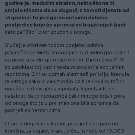
godine je, međutim strašno, nešto što ne bi
smjelo nikome da se dogodi, a kamoli djetetu od
13 godina i to je sigurno ostavilo duboke
posljedice koje će vjerovatno trajati cijeli život
-
kaže za "Blic" izvor upućen u istragu.
Slučaj je otkriven tokom posjete radnika
palanačkog Centra za socijalni rad jednoj porodici i
razgovora sa drugom djevojkom. Djevojčica M. M.
se zatekla u toj kući i onda se povjerila socijalnim
radnicima. Oni su odmah alarmirali policiju. Krenula
je istraga kako bi se utvrdilo da li je i koliko tačno
ono što je djevojčica ispričala. Ispostavilo se,
nažalost, da je njena priča čak i mnogo teža i gora
od onoga što je u prvi mah ona bila spremna da
podijeli sa neznancima.
Otac je dugovao u kafani, pozajmljivao pare od
komšija, za cigare, hranu, piće... iznose od 10.000