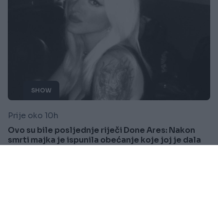
SHOW
Prije oko 10h
Ovo su bile posljednje riječi Done Ares: Nakon
smrti majka je ispunila obećanje koje joj je dala
Saznaj više