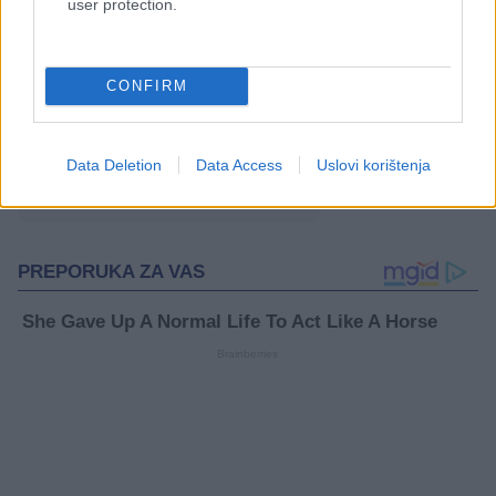
user protection.
#roditelji
#Srbija
CONFIRM
#prostitucija
#dug
#podvođenje
#maloljetnica
Data Deletion
Data Access
Uslovi korištenja
#SMEDEREVSKA PALANKA