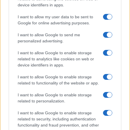
device identifiers in apps.
Otac je poslije djevojčicine prijave uhapšen na
I want to allow my user data to be sent to
beogradskom Vračaru. U Tužilaštvu kažu da je u
Google for online advertising purposes.
toku identifikacija ostalih koji su iskoristili
nesrećnu djevojčicu kako bi i oni bili privedeni
I want to allow Google to send me
pravdi.
personalized advertising.
Prijeti im do 15 godina zatvora
I want to allow Google to enable storage
related to analytics like cookies on web or
device identifiers in apps.
Za krivično djelo trgovine ljudima, kada je žrtva
trgovine dijete, kazna zaprijećena zakonom je od
I want to allow Google to enable storage
pet do 15 godina zatvora. Po starom zakonu koji će
related to functionality of the website or app.
se ovdje vjerovatno primjenjivati zaprećena kazna
je od jedne do osam godina zatvora.
I want to allow Google to enable storage
(blic.rs)
related to personalization.
I want to allow Google to enable storage
related to security, including authentication
functionality and fraud prevention, and other