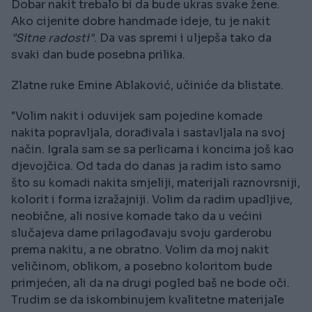
Dobar nakit trebalo bi da bude ukras svake žene.
Ako cijenite dobre handmade ideje, tu je nakit
"Sitne radosti"
. Da vas spremi i uljepša tako da
svaki dan bude posebna prilika.
Zlatne ruke Emine Ablaković, učiniće da blistate.
"Volim nakit i oduvijek sam pojedine komade
nakita popravljala, dorađivala i sastavljala na svoj
način. Igrala sam se sa perlicama i koncima još kao
djevojčica. Od tada do danas ja radim isto samo
što su komadi nakita smjeliji, materijali raznovrsniji,
kolorit i forma izražajniji. Volim da radim upadljive,
neobične, ali nosive komade tako da u većini
slučajeva dame prilagođavaju svoju garderobu
prema nakitu, a ne obratno. Volim da moj nakit
veličinom, oblikom, a posebno koloritom bude
primjećen, ali da na drugi pogled baš ne bode oči.
Trudim se da iskombinujem kvalitetne materijale