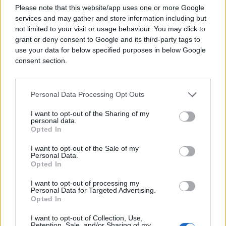
Please note that this website/app uses one or more Google
radovi?
services and may gather and store information including but
not limited to your visit or usage behaviour. You may click to
Kad sam prvi put izlagala nakit htjela sam da vidim
grant or deny consent to Google and its third-party tags to
reakciju na svoj rad i da li idem u pravom smjeru.
use your data for below specified purposes in below Google
Odaziv i komentari su bili izvanredni. Danas, nakon
consent section.
pet godina bavljenja izradom nakita kad uporedim
svoje prve radove i današnje meni izgledaju
amaterski, ali to je samo pokazatelj koliko sam
Personal Data Processing Opt Outs
napredovala zahvaljući svojoj volji.
I want to opt-out of the Sharing of my
personal data.
Koliko Vam znači oduševljenje i pohvale žena i
Opted In
djevojaka?
I want to opt-out of the Sale of my
Personal Data.
Naravno, i danas mi srce zaigra kad neko zastane,
Opted In
zadivi se i pohvali moj rad. Stekla sam dobar broj
I want to opt-out of processing my
poklonika koji sa pažnjom prate moj rad što mi je
Personal Data for Targeted Advertising.
satisfakcija i podsticaj da svaki naredni komad
Opted In
nakita napravim još boljim.
I want to opt-out of Collection, Use,
Retention, Sale, and/or Sharing of my