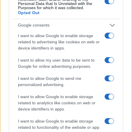
Šta biste preporučili svim djevojkama koje bi se
Personal Data that Is Unrelated with the
Purposes for which it was collected.
željele baviti ovim poslom?
Opted Out
Najbitnije što vas odvaja od drugih je da ste
Google consents
jedinstveni po nekom detalju svojestvenom samo
I want to allow Google to enable storage
vama i da po tomo budete prepoznatljivi. Bitno je
related to advertising like cookies on web or
da podgrijavate ideje, da držite pažnju na svoj način
device identifiers in apps.
rada, da se usavršavate sa svakom novom izradom i
da vjerujete u svoj rad. To je moj moto, a i
I want to allow my user data to be sent to
preporuka ko god se želi baviti ručnim radom. Biti
Google for online advertising purposes.
svoja daje mi slobodu i da pokušam nešto novo. Ne
I want to allow Google to send me
znam koliko ću se još dugo baviti ovom ljubavlju,
personalized advertising.
ali dok god mi se ideje naviru nema odmora, idemo
dalje. No, najvažnije je pored pažnje, inspiracije i
I want to allow Google to enable storage
moja ljubav koju unosim u svaki proizvedeni komad,
related to analytics like cookies on web or
dajem mu karakter i pozitivnu energiju.
device identifiers in apps.
I want to allow Google to enable storage
related to functionality of the website or app.