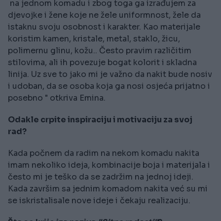
na jednom komadu i zbog toga ga izrađujem za
djevojke i žene koje ne žele uniformnost, žele da
istaknu svoju osobnost i karakter. Kao materijale
koristim kamen, kristale, metal, staklo, žicu,
polimernu glinu, kožu.. Često pravim različitim
stilovima, ali ih povezuje bogat kolorit i skladna
linija. Uz sve to jako mi je važno da nakit bude nosiv
i udoban, da se osoba koja ga nosi osjeća prijatno i
posebno " otkriva Emina.
Odakle crpite inspiraciju i motivaciju za svoj
rad?
Kada počnem da radim na nekom komadu nakita
imam nekoliko ideja, kombinacije boja i materijala i
često mi je teško da se zadržim na jednoj ideji.
Kada završim sa jednim komadom nakita već su mi
se iskristalisale nove ideje i čekaju realizaciju.