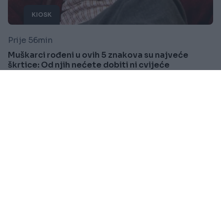
KIOSK
Prije 56min
Muškarci rođeni u ovih 5 znakova su najveće
škrtice: Od njih nećete dobiti ni cvijeće
Saznaj više