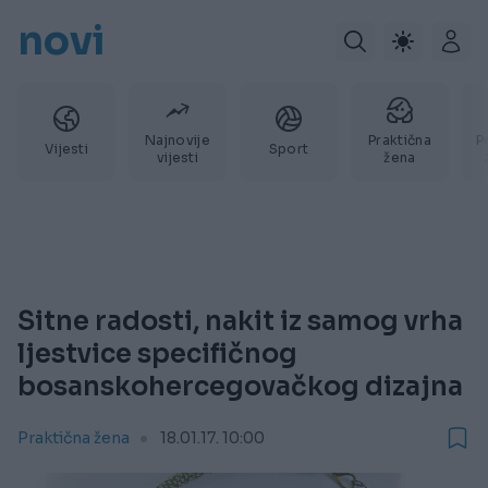
novi
Najnovije
Praktična
P
Vijesti
Sport
vijesti
žena
Sitne radosti, nakit iz samog vrha
ljestvice specifičnog
bosanskohercegovačkog dizajna
Praktična žena
18.01.17. 10:00