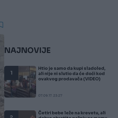
NAJNOVIJE
Htio je samo da kupi sladoled,
1
ali nije ni slutio da će doći kod
ovakvog prodavača (VIDEO)
07.09.17. 23:27
Četiri bebe leže na krevetu, ali
2