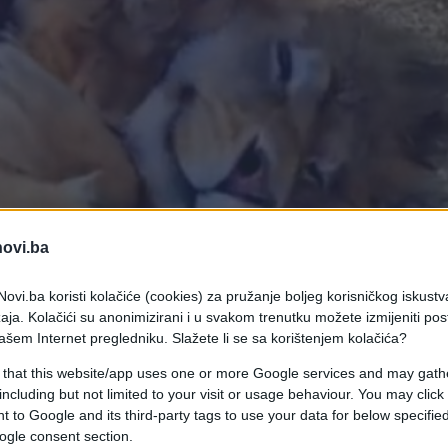
novi.ba
ovi.ba koristi kolačiće (cookies) za pružanje boljeg korisničkog iskustv
aja. Kolačići su anonimizirani i u svakom trenutku možete izmijeniti po
ašem Internet pregledniku. Slažete li se sa korištenjem kolačića?
 that this website/app uses one or more Google services and may gath
i kao atrakcija u jednom cirkusu.
including but not limited to your visit or usage behaviour. You may click 
utan i žalostan. Pancho i Temuco su braća koja su
 to Google and its third-party tags to use your data for below specifi
ivijskom cirkusu. Pronađeni su gladni i umorni
ogle consent section.