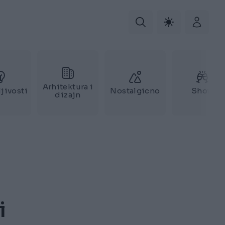
Arhitektura i
jivosti
Nostalgicno
Show
dizajn
i