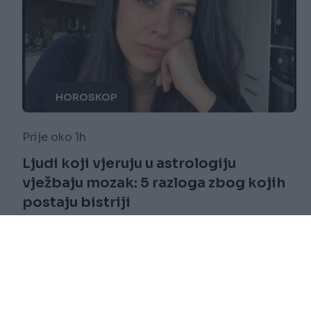
HOROSKOP
Prije oko 1h
Ljudi koji vjeruju u astrologiju
vježbaju mozak: 5 razloga zbog kojih
postaju bistriji
Saznaj više