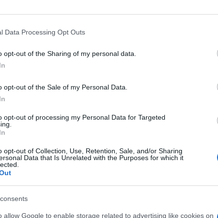
 od strane Animal Defenders International
 u najljepšoj i najjednostavnijoj stvari u životu –
l Data Processing Opt Outs
o opt-out of the Sharing of my personal data.
In
o opt-out of the Sale of my Personal Data.
In
to opt-out of processing my Personal Data for Targeted
ing.
In
o opt-out of Collection, Use, Retention, Sale, and/or Sharing
ersonal Data that Is Unrelated with the Purposes for which it
lected.
Out
consents
o allow Google to enable storage related to advertising like cookies on