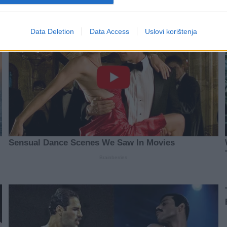
Data Deletion
Data Access
Uslovi korištenja