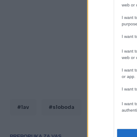
web or d
I want t
purpose
I want 
I want t
web or d
I want t
or app.
I want t
I want t
#lav
#sloboda
#video
#
authenti