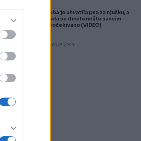
Beba je uhvatila psa za njušku, a
5
onda se desilo nešto sasvim
neočekivano (VIDEO)
06.09.17. 22:19