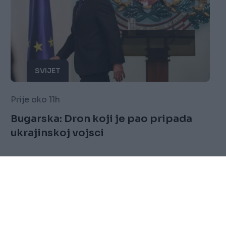
SVIJET
Prije oko 11h
Bugarska: Dron koji je pao pripada
ukrajinskoj vojsci
Saznaj više