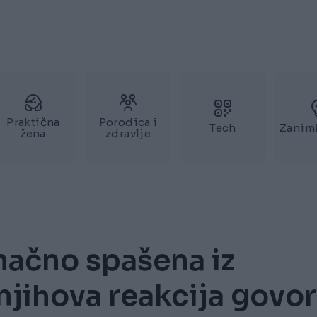
Praktična
Porodica i
Tech
Zaniml
žena
zdravlje
načno spašena iz
 njihova reakcija govor