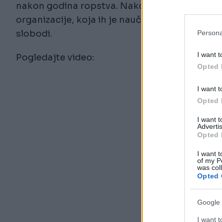
nakon godina ropstva. Nakon toga su spašeni
organizacije, koja ih je naučila kako da uživaju
slobodi.
Persona
I want t
Pogledajte video:
Opted 
I want t
Opted 
I want 
Advertis
Opted 
I want t
of my P
was col
Opted 
Google 
I want t