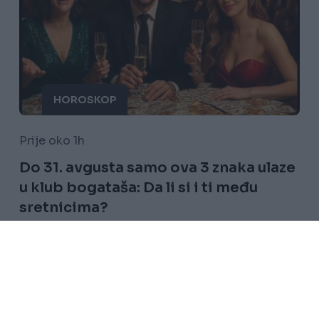
HOROSKOP
Prije oko 1h
Do 31. avgusta samo ova 3 znaka ulaze
u klub bogataša: Da li si i ti među
sretnicima?
Saznaj više