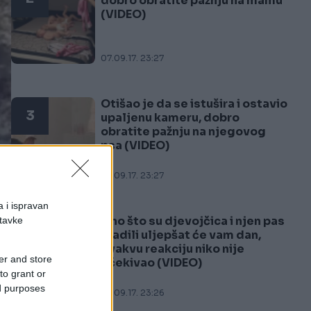
dobro obratite pažnju na mamu
(VIDEO)
07.09.17. 23:27
Otišao je da se istušira i ostavio
3
upaljenu kameru, dobro
obratite pažnju na njegovog
psa (VIDEO)
07.09.17. 23:27
a i ispravan
Ono što su djevojčica i njen pas
stavke
4
uradili uljepšat će vam dan,
ovakvu reakciju niko nije
er and store
očekivao (VIDEO)
to grant or
ed purposes
07.09.17. 23:26