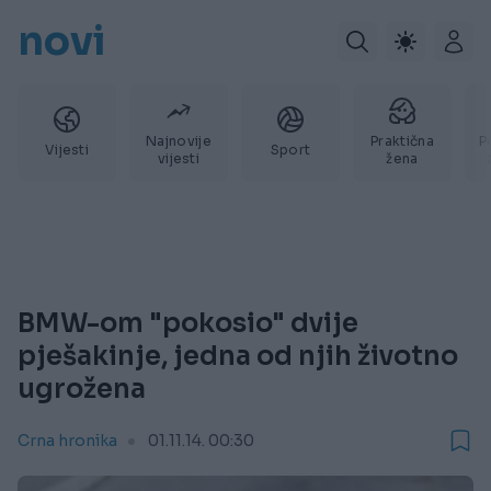
novi
Najnovije
Praktična
P
Vijesti
Sport
vijesti
žena
BMW-om "pokosio" dvije
pješakinje, jedna od njih životno
ugrožena
Crna hronika
01.11.14. 00:30