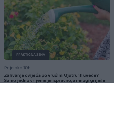
PRAKTIČNA ŽENA
Prije oko 10h
Zalivanje cvijeća po vrućini: Ujutru ili uveče?
Samo jedno vrijeme je ispravno, a mnogi griješe
Saznaj više