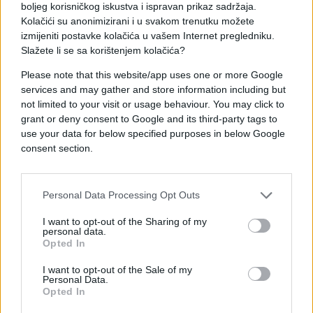
na licu mjesta, jedna od pješakinja je bačena
boljeg korisničkog iskustva i ispravan prikaz sadržaja.
nekoliko metara dalje.
Kolačići su anonimizirani i u svakom trenutku možete
izmijeniti postavke kolačića u vašem Internet pregledniku.
Pripadnici MUP-a KS su izvršili uviđaj.
Slažete li se sa korištenjem kolačića?
Please note that this website/app uses one or more Google
services and may gather and store information including but
not limited to your visit or usage behaviour. You may click to
grant or deny consent to Google and its third-party tags to
use your data for below specified purposes in below Google
consent section.
Personal Data Processing Opt Outs
I want to opt-out of the Sharing of my
personal data.
Opted In
I want to opt-out of the Sale of my
Personal Data.
Opted In