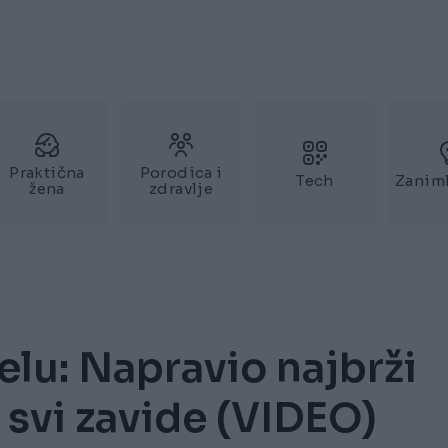
Praktična
Porodica i
Tech
Zaniml
žena
zdravlje
selu: Napravio najbrži
 svi zavide (VIDEO)