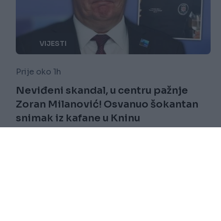
VIJESTI
Prije oko 1h
Neviđeni skandal, u centru pažnje
Zoran Milanović! Osvanuo šokantan
snimak iz kafane u Kninu
Saznaj više
novi