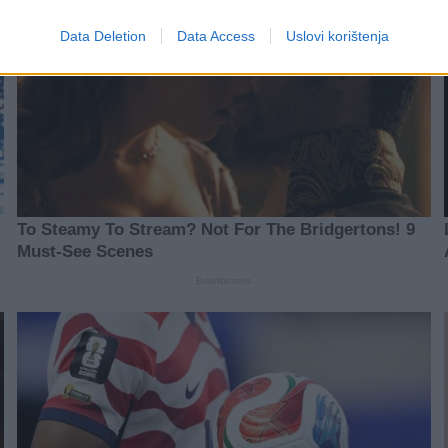
Data Deletion
Data Access
Uslovi korištenja