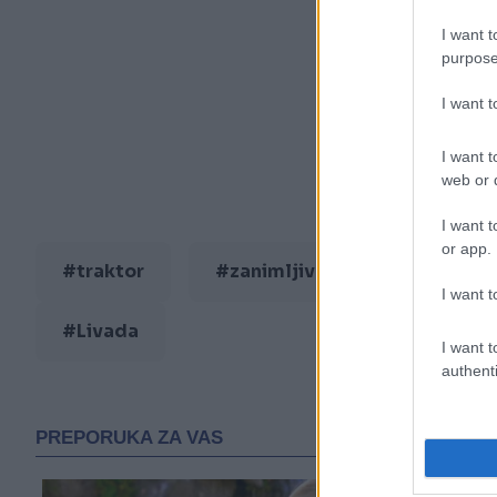
I want t
purpose
I want 
I want t
web or d
I want t
or app.
#traktor
#zanimljivosti
#Gume
I want t
#Livada
I want t
authenti