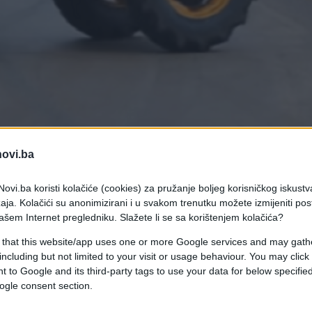
novi.ba
ovi.ba koristi kolačiće (cookies) za pružanje boljeg korisničkog iskustv
aja. Kolačići su anonimizirani i u svakom trenutku možete izmijeniti po
ašem Internet pregledniku. Slažete li se sa korištenjem kolačića?
 that this website/app uses one or more Google services and may gath
jući velikim točkovima, koji su i namijenjeni teški
including but not limited to your visit or usage behaviour. You may click 
kopajući i razbacujući zemlju za sobom. No, jedan
 to Google and its third-party tags to use your data for below specifi
a je bolje da sami pogledate kako to izgleda.
ogle consent section.