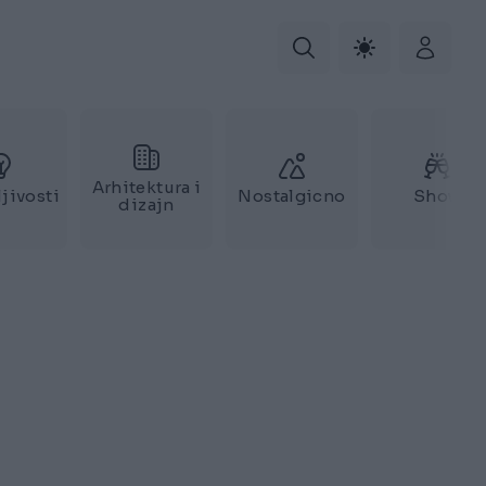
Arhitektura i
jivosti
Nostalgicno
Show
dizajn