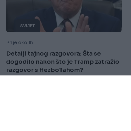
SVIJET
Prije oko 1h
Detalji tajnog razgovora: Šta se
dogodilo nakon što je Tramp zatražio
razgovor s Hezbollahom?
Saznaj više
FOLLOW