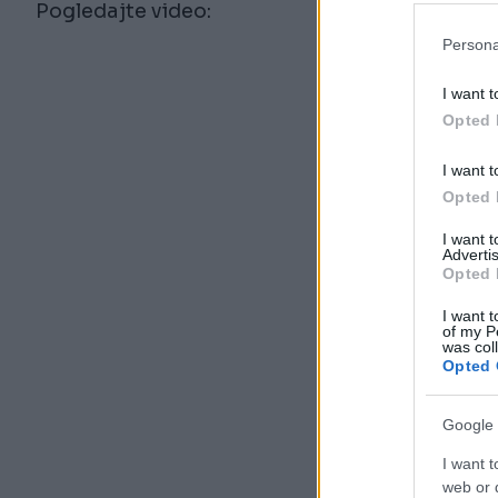
Pogledajte video:
Persona
I want t
Opted 
I want t
Opted 
I want 
Advertis
Opted 
I want t
of my P
was col
Opted 
Google 
I want t
web or d