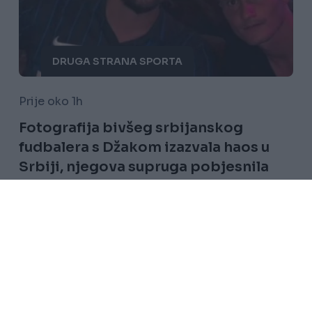
DRUGA STRANA SPORTA
Prije oko 1h
Fotografija bivšeg srbijanskog
fudbalera s Džakom izazvala haos u
Srbiji, njegova supruga pobjesnila
Saznaj više