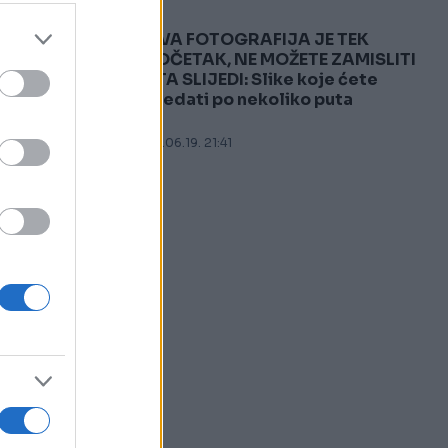
OVA FOTOGRAFIJA JE TEK
5
POČETAK, NE MOŽETE ZAMISLITI
ŠTA SLIJEDI: Slike koje ćete
gledati po nekoliko puta
08.06.19. 21:41