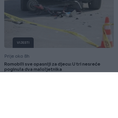
VIJESTI
Prije oko 8h
Romobili sve opasniji za djecu: U tri nesreće
poginula dva maloljetnika
Saznaj više