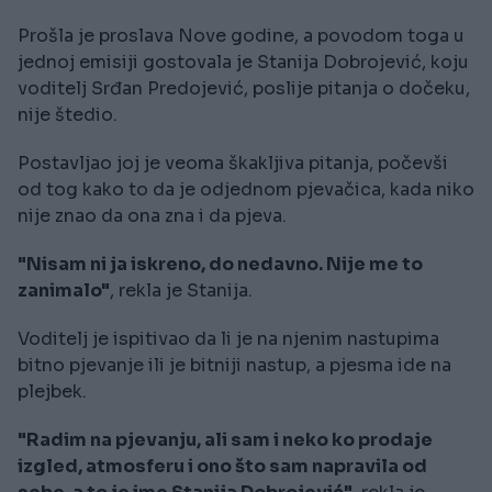
Prošla je proslava Nove godine, a povodom toga u
jednoj emisiji gostovala je Stanija Dobrojević, koju
voditelj Srđan Predojević, poslije pitanja o dočeku,
nije štedio.
Postavljao joj je veoma škakljiva pitanja, počevši
od tog kako to da je odjednom pjevačica, kada niko
nije znao da ona zna i da pjeva.
"Nisam ni ja iskreno, do nedavno. Nije me to
zanimalo"
, rekla je Stanija.
Voditelj je ispitivao da li je na njenim nastupima
bitno pjevanje ili je bitniji nastup, a pjesma ide na
plejbek.
"Radim na pjevanju, ali sam i neko ko prodaje
izgled, atmosferu i ono što sam napravila od