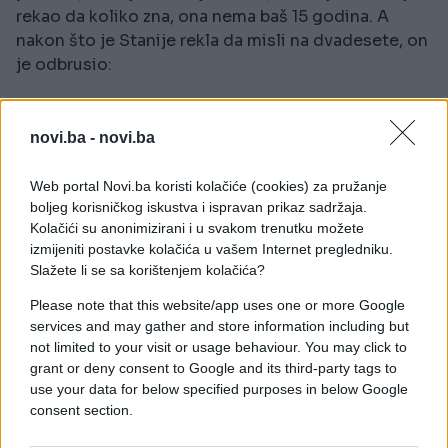
rekao da koliko zna, ona nema baš 15 godina. A
nakon što je Stanije rekla da misli na dvadesete, on
je odbrusio:
"Na izmaku ili?"
novi.ba -
novi.ba
Kasnije je Stanija pričala o ekonomskoj situaciji u
našoj državi, ali i kako da studenti dođu do uspjeha.
Web portal Novi.ba koristi kolačiće (cookies) za pružanje
boljeg korisničkog iskustva i ispravan prikaz sadržaja.
"Uvijek sam imala desetke i otišla sam u Ameriku
Kolačići su anonimizirani i u svakom trenutku možete
da radim. Tamo je bila plata 1000 dolara
izmijeniti postavke kolačića u vašem Internet pregledniku.
nedjeljno, a to je za jednog studenta velika plata
Slažete li se sa korištenjem kolačića?
i tako sam rekla sebi ostaću dok ne dostignem
Please note that this website/app uses one or more Google
cifru da sebi mogu da kupim lap top i novi
services and may gather and store information including but
automobil. To bih savjetovala studentima. Ko se
not limited to your visit or usage behaviour. You may click to
ne stidi rada, on će da radi i uči. To sam naučila od
grant or deny consent to Google and its third-party tags to
roditelja,a to je kućno vaspitanje, to je bitno"
,
use your data for below specified purposes in below Google
consent section.
rekla je Dobrojevićeva.