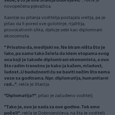
sebe, a to je ime Stanija Dobrojević"
, rekla je
novopečena pjevačica.
Kasnije su pitanja voditelja postajala vrelija, pa je
pitao da li pored sve golotinje, rijalitija,
provokativnih slika, djeluje sebi kao diplomirani
ekonomista.
" Privatno da, medijski ne. Ne biram ništa što je
lako, pa samo tako želela da idem stopama svog
oca koji je takođe diplomirani ekonomista, a ovo
što radim trenutno je kako ja kažem, mladost,
ludost..U budućnosti ću se baviti nečim što nema
veze sa godinama. Npr. diplomatija, humanitarni
rad..."
, rekla je Stanija.
"Diplomatija?"
, pitao je začuđeno voditelj.
"Tako je, ovo je sada za ove godine. Tek smo
počeli"
, rekla je Dobrojevićeva, na šta je voditelj