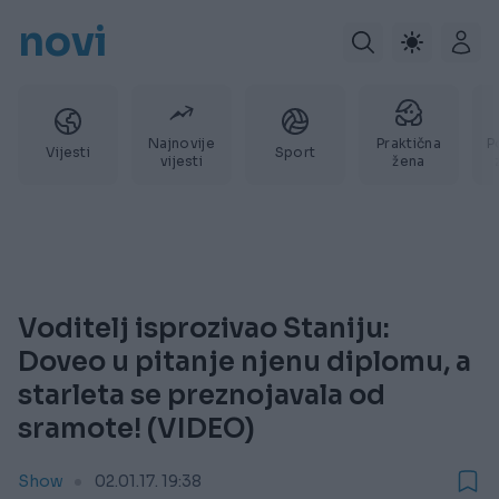
novi
Najnovije
Praktična
P
Vijesti
Sport
vijesti
žena
Voditelj isprozivao Staniju:
Doveo u pitanje njenu diplomu, a
starleta se preznojavala od
sramote! (VIDEO)
Show
02.01.17. 19:38