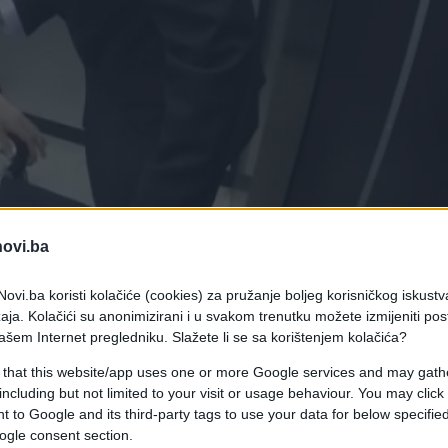
novi.ba
ovi.ba koristi kolačiće (cookies) za pružanje boljeg korisničkog iskustv
aja. Kolačići su anonimizirani i u svakom trenutku možete izmijeniti po
ašem Internet pregledniku. Slažete li se sa korištenjem kolačića?
 that this website/app uses one or more Google services and may gath
ažnju na sami kraj videa.
including but not limited to your visit or usage behaviour. You may click 
 posao te su morali da korsite lift. To ne bi bio
 to Google and its third-party tags to use your data for below specifi
ava drama. Tamo se nalazio "plaćeni ubica" koji je
ogle consent section.