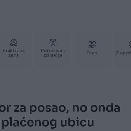
Praktična
Porodica i
Tech
Zaniml
žena
zdravlje
or za posao, no onda
na plaćenog ubicu