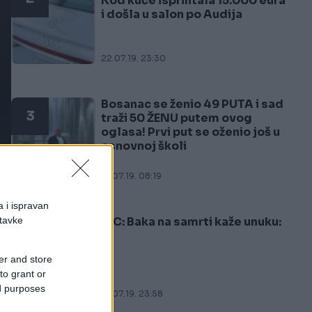
Kod kuće isprintala 15.000 eura
i došla u salon po Audija
22.07.19. 23:30
Bosanac se ženio 49 PUTA i sad
3
traži 50 ŽENU putem ovog
oglasa! Prvi put se oženio još u
osnovnoj školi
21.07.19. 08:19
a i ispravan
stavke
VIC: Baka na samrti kaže unuku:
4
er and store
to grant or
ed purposes
16.07.19. 23:58