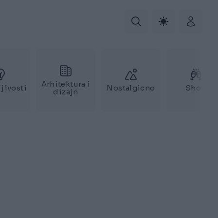
Arhitektura i
jivosti
Nostalgicno
Show
dizajn