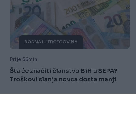
BOSNA I HERCEGOVINA
Prije 56min
Šta će značiti članstvo BiH u SEPA?
Troškovi slanja novca dosta manji
Saznaj više