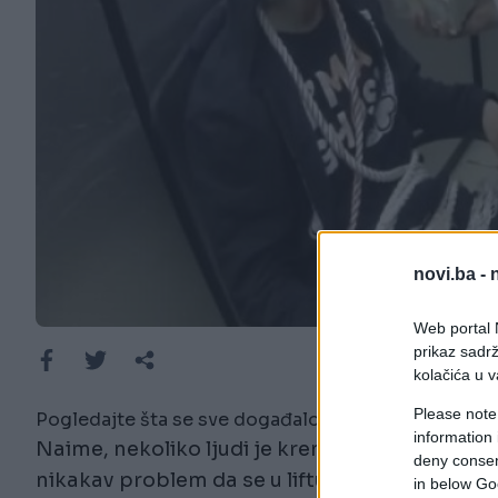
novi.ba -
Web portal N
prikaz sadrž
kolačića u v
Please note
Pogledajte šta se sve događalo a posebno obratite p
information 
Naime, nekoliko ljudi je krenulo na razgovor za
deny consent
nikakav problem da se u liftu nije odvijala pr
in below Go