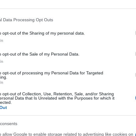
atite pažnju na sami kraj videa:
l Data Processing Opt Outs
o opt-out of the Sharing of my personal data.
In
o opt-out of the Sale of my Personal Data.
In
to opt-out of processing my Personal Data for Targeted
ing.
In
o opt-out of Collection, Use, Retention, Sale, and/or Sharing
ersonal Data that Is Unrelated with the Purposes for which it
lected.
Out
consents
o allow Google to enable storage related to advertising like cookies on