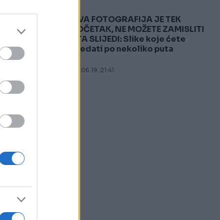
OVA FOTOGRAFIJA JE TEK
5
POČETAK, NE MOŽETE ZAMISLITI
ŠTA SLIJEDI: Slike koje ćete
gledati po nekoliko puta
08.06.19. 21:41