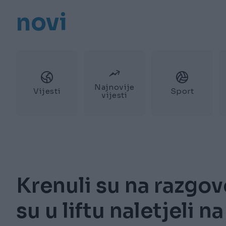
novi
Najnovije
Vijesti
Sport
vijesti
Krenuli su na razgov
su u liftu naletjeli 