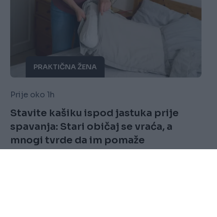
PRAKTIČNA ŽENA
Prije oko 1h
Stavite kašiku ispod jastuka prije
spavanja: Stari običaj se vraća, a
mnogi tvrde da im pomaže
Saznaj više