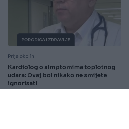
PORODICA I ZDRAVLJE
Prije oko 1h
Kardiolog o simptomima toplotnog
udara: Ovaj bol nikako ne smijete
ignorisati
Saznaj više