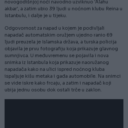
novogodišnjoj noći navodno uzviknuo 'Alahu
akbar', a zatim ubio 39 ljudi u noćnom klubu Reina u
Istanbulu, i dalje je u tijeku.
Odgovornost za napad u kojem je podivljali
napadač automatskim oružjem ujedno ranio 69
ljudi preuzela je Islamska država, a turska policija
objavila je prvu fotografiju koja prikazuje glavnog
sumnjivca. U međuvremenu se pojavila i nova
snimka iz Istanbula koja prikazuje naoružanog
napadača kako na ulici ispred noćnog kluba
ispaljuje kišu metaka i gađa automobile. Na snimci
se vide iskre kako frcaju, a zatim i napadač koji
ubija jednu osobu dok ostali trče u zaklon.