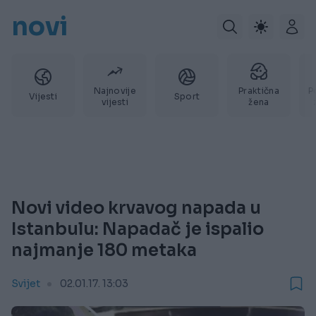
novi
Najnovije
Praktična
P
Vijesti
Sport
vijesti
žena
Novi video krvavog napada u
Istanbulu: Napadač je ispalio
najmanje 180 metaka
Svijet
02.01.17. 13:03