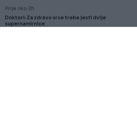
Prije oko 2h
Doktori: Za zdravo srce treba jesti dvije
supernamirnice
Saznaj više
VIJESTI