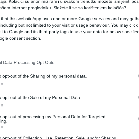
rijumčarenja u Sektoru kriminalističke policije
aja. Kolačići su anonimizirani i u svakom trenutku možete izmijeniti po
ašem Internet pregledniku. Slažete li se sa korištenjem kolačića?
takao je da je riječ o rekordnim pljenidbama dro
su balkanski heroinski koridor i krijumčarski lana
 that this website/app uses one or more Google services and may gath
including but not limited to your visit or usage behaviour. You may click 
prolazi kroz Crnu Goru.
 to Google and its third-party tags to use your data for below specifi
ogle consent section.
kao da su do 1. decembra službenici Odsjeka za
pno zaplijenili oko dvije tone i 722 kilograma
tone i 689 kilograma marihuane, 33,06 kilograma
l Data Processing Opt Outs
enorfina, 23,3 grama ekstazija i 1.548 tableta
o opt-out of the Sharing of my personal data.
In
rijava kojima je nadležnim tužiocima procesuiran
o opt-out of the Sale of my Personal Data.
rekao je Knežević, dodajući da su protiv 434 osob
In
to opt-out of processing my Personal Data for Targeted
ing.
In
o opt-out of Collection, Use, Retention, Sale, and/or Sharing