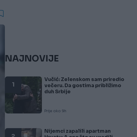
NAJNOVIJE
Vučić: Zelenskom sam priredio
1
večeru. Da gostima približimo
duh Srbije
Prije oko 9h
Nijemci zapalili apartman
2