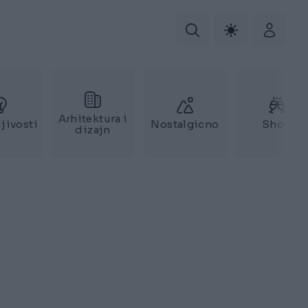
Arhitektura i
jivosti
Nostalgicno
Show
dizajn