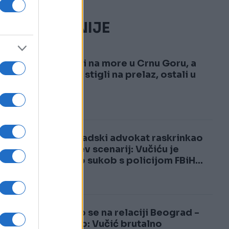
NAJČITANIJE
1
Krenuli na more u Crnu Goru, a
kad su stigli na prelaz, ostali u
šoku!
2
Beogradski advokat raskrinkao
Vučićev scenarij: Vučiću je
trebao sukob s policijom FBiH...
Usijalo se na relaciji Beograd -
Zagreb: Vučić brutalno