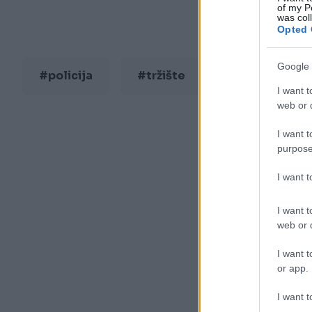
of my P
was col
Opted 
Google 
#policija
#tržište
#droga
I want t
web or d
I want t
purpose
I want 
I want t
web or d
I want t
or app.
I want t