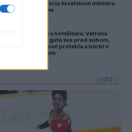
3
odgovorio hrvatskom ministru
odbrane
4
Drama u komšiluku: Vatrena
stihija guta sve pred sobom,
cijela noć protekla u borbi s
požarom