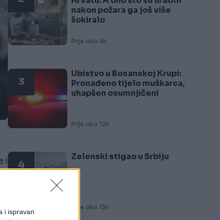
Hrvatu: A ono što su uradili
nakon požara ga još više
šokiralo
Prije oko 9h
Ubistvo u Bosanskoj Krupi:
3
Pronađeno tijelo muškarca,
uhapšen osumnjičeni
Prije oko 12h
Zelenski stigao u Srbiju
 i
4
i
Prije oko 13h
a i ispravan