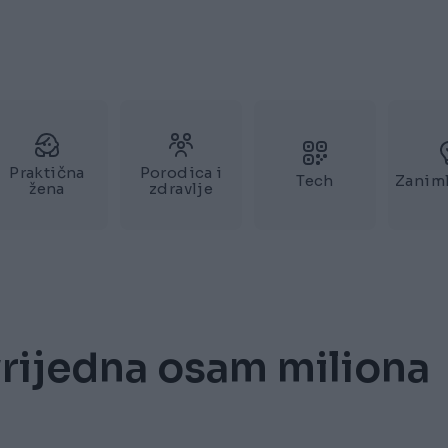
Praktična
Porodica i
Tech
Zaniml
žena
zdravlje
vrijedna osam miliona