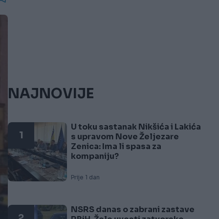
NAJNOVIJE
U toku sastanak Nikšića i Lakića
1
s upravom Nove Željezare
Zenica: Ima li spasa za
kompaniju?
Prije 1 dan
NSRS danas o zabrani zastave
2