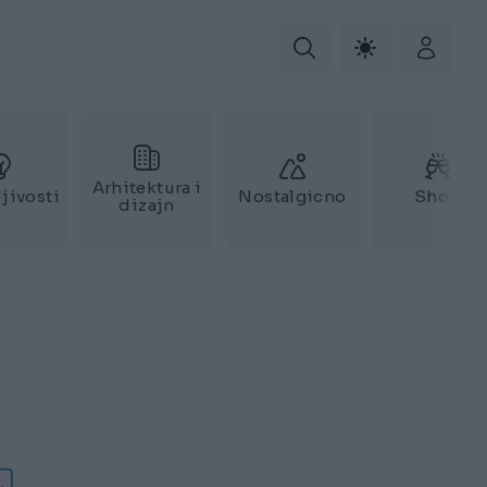
Arhitektura i
jivosti
Nostalgicno
Show
dizajn