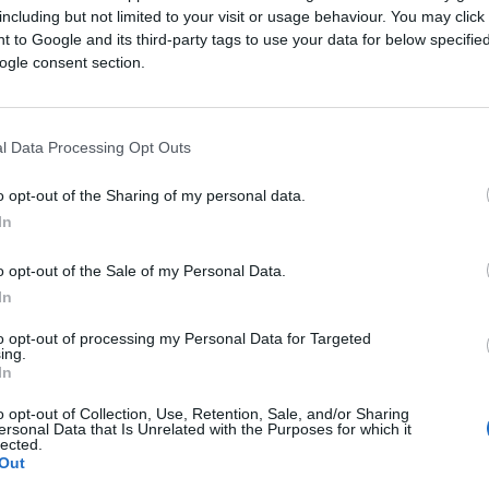
including but not limited to your visit or usage behaviour. You may click 
 to Google and its third-party tags to use your data for below specifi
tičkih snaga na prostoru cijele države Bosne i
ogle consent section.
edinjene u jednu političku grupu, ali moraju
ima 2018. godine.
l Data Processing Opt Outs
o opt-out of the Sharing of my personal data.
In
redstavničke demokratije, značajnijeg
edozvoljenih aktivnosti u predizbornom procesu,
o opt-out of the Sale of my Personal Data.
sa finansiranja političkih partija, osiguravanja
In
 ukidanja svih vidova diskriminacije u izbornom
to opt-out of processing my Personal Data for Targeted
ing.
In
a snažni razvoj predstavničke demokratije i
o opt-out of Collection, Use, Retention, Sale, and/or Sharing
ersonal Data that Is Unrelated with the Purposes for which it
k novih ljudi u strukture vlasti i ograničiti ili
lected.
tokom predizbornog perioda. Ove promjene trebaj
Out