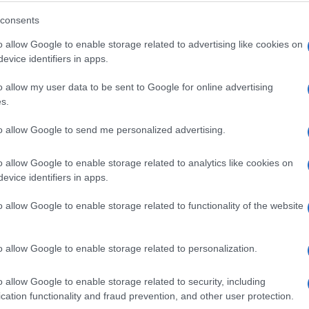
a kojima bi se omogućio kvalitetniji život svih
consents
ržave.
o allow Google to enable storage related to advertising like cookies on
evice identifiers in apps.
kon sveobuhvatnih javnih rasprava u svim
o allow my user data to be sent to Google for online advertising
s.
dgoj i obrazovanje drugačijih generacija otvoren
astupljenih u prethodnim obrazovnim programima, t
to allow Google to send me personalized advertising.
enog, pluralnog društva.
o allow Google to enable storage related to analytics like cookies on
evice identifiers in apps.
o allow Google to enable storage related to functionality of the website
 nacionalističke principe i koncept vladavine na
 će imati kandidate u svakoj teritorijalnoj jedinici
o allow Google to enable storage related to personalization.
voran odnos prema državi i svim njenim ljudima.
o allow Google to enable storage related to security, including
cation functionality and fraud prevention, and other user protection.