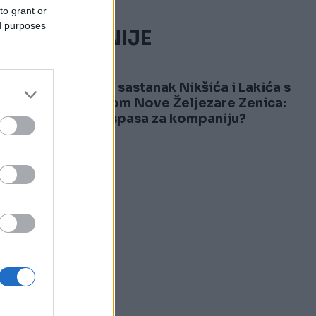
to grant or
ed purposes
NAJČITANIJE
1
U toku sastanak Nikšića i Lakića s
upravom Nove Željezare Zenica:
Ima li spasa za kompaniju?
u