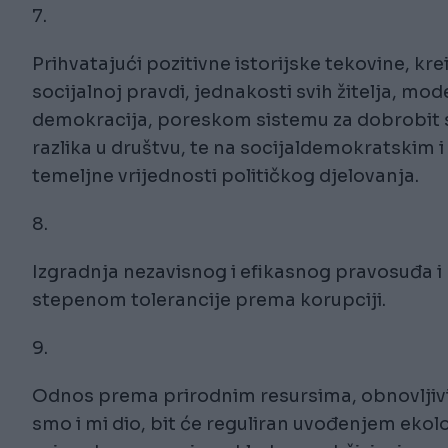
7.
Prihvatajući pozitivne istorijske tekovine, kre
socijalnoj pravdi, jednakosti svih žitelja, mo
demokracija, poreskom sistemu za dobrobit 
razlika u društvu, te na socijaldemokratskim i
temeljne vrijednosti političkog djelovanja.
8.
Izgradnja nezavisnog i efikasnog pravosuđa i
stepenom tolerancije prema korupciji.
9.
Odnos prema prirodnim resursima, obnovljivim
smo i mi dio, bit će reguliran uvođenjem ekolo