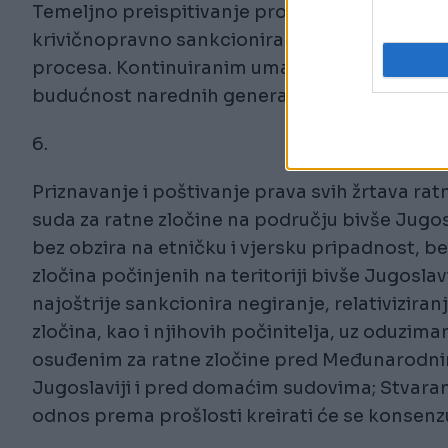
Temeljno preispitivanje procesa privatizacije 
krivičnopravno sankcioniranje svih dokazivi
procesa. Kontinuiranim umanjenjem duga kod
budućnost narednih generacija građana i gra
6.
Priznavanje i poštivanje prava svih žrtava 
suda za ratne zločine na području bivše Jug
bez obzira na etničku i vjersku pripadnost, b
zločina počinjenih na teritoriji bivše Jugosl
najoštrije sankcionira negiranje, relativiziran
zločina, kao i njihovih počinitelja, uz oduzi
osuđenim za ratne zločine pred Međunarodnim 
Jugoslaviji i pred domaćim sudovima; Stvara
odnos prema prošlosti kreirati će se konsenzu