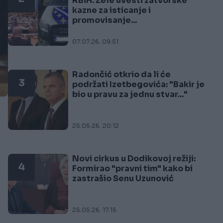
RBiH. Žele uvesti zatvorske
kazne za isticanje i
promovisanje...
07.07.26. 09:51
Radončić otkrio da li će
3
podržati Izetbegovića: "Bakir je
bio u pravu za jednu stvar..."
25.05.26. 20:12
Novi cirkus u Dodikovoj režiji:
4
Formirao "pravni tim" kako bi
zastrašio Senu Uzunović
25.05.26. 17:15