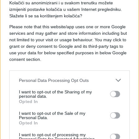
Kolačići su anonimizirani i u svakom trenutku možete
Jučer su 24 grada izdala crveno upozorenje zbog
izmijeniti postavke kolačića u vašem Internet pregledniku.
opasno visokog zagađenja.
Slažete li se sa korištenjem kolačića?
Please note that this website/app uses one or more Google
services and may gather and store information including but
not limited to your visit or usage behaviour. You may click to
grant or deny consent to Google and its third-party tags to
use your data for below specified purposes in below Google
consent section.
#Peking
#zagađenje
#smog
#Inspektori
Personal Data Processing Opt Outs
I want to opt-out of the Sharing of my
personal data.
Opted In
I want to opt-out of the Sale of my
Personal Data.
Opted In
I want to opt-out of processing my