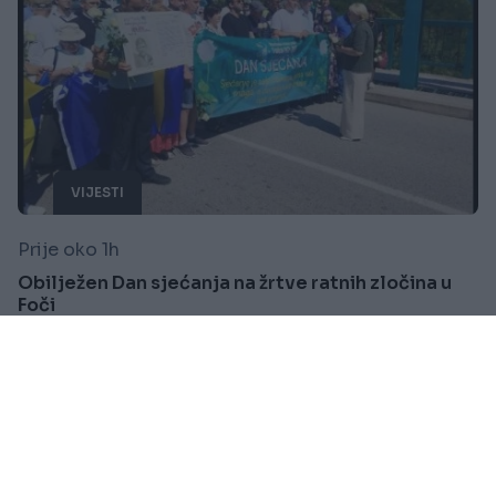
VIJESTI
Prije oko 1h
Obilježen Dan sjećanja na žrtve ratnih zločina u
Foči
Saznaj više