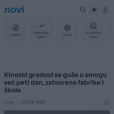
novi
Najnovije
Praktična
P
Vijesti
Sport
vijesti
žena
Kineski gradovi se guše u smogu
već peti dan, zatvorene fabrike i
škole
Svijet
21.12.16. 15:04