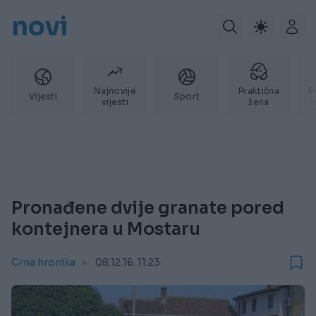
novi
Najnovije
Praktična
P
Vijesti
Sport
vijesti
žena
Pronađene dvije granate pored
kontejnera u Mostaru
Crna hronika
08.12.16. 11:23