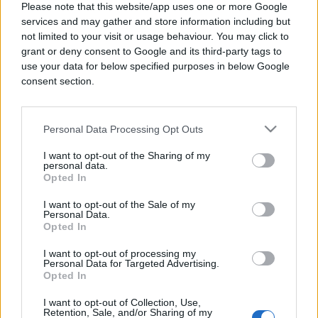
U naselju Zalik u Mostaru, pored kontejnera za
Please note that this website/app uses one or more Google
smeće, pronađene su dvije minobacačke granate.
services and may gather and store information including but
MUP Hercegovačko-neretvanske županije (HNŽ)
not limited to your visit or usage behaviour. You may click to
prijavio je 7. decembra da se u naselju Zalik pored
grant or deny consent to Google and its third-party tags to
use your data for below specified purposes in below Google
kontejnera za smeće nalaze 2 MB granate (1 kom MB
consent section.
82 mm i 1 kom MB 60 mm).
Granate je hitnom intervencijom izmjestio i do
Personal Data Processing Opt Outs
uništenja uskladištio tim Mostar "A", saopšteno je
iz Operativnog centra civilne zaštite HNŽ-a.
I want to opt-out of the Sharing of my
personal data.
Također, isti dan iz MUP-a HNŽ-a je prijavljeno da
Opted In
se u njihovom skladištu nalazi streljivo koje je
potrebno izmjestiti i uništiti.
I want to opt-out of the Sale of my
Personal Data.
Opted In
Prijave su po prijemu proslijeđene vođi tima Mostar
"A" i Službi za NUS FUCZ-e Sarajevo, navodi se u
I want to opt-out of processing my
Personal Data for Targeted Advertising.
saopštenju.
Opted In
I want to opt-out of Collection, Use,
Retention, Sale, and/or Sharing of my