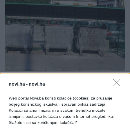
novi.ba -
novi.ba
U naselju Zalik u Mostaru, pored kontejnera za
smeće, pronađene su dvije minobacačke granate.
Web portal Novi.ba koristi kolačiće (cookies) za pružanje
MUP Hercegovačko-neretvanske županije (HNŽ)
boljeg korisničkog iskustva i ispravan prikaz sadržaja.
prijavio je 7. decembra da se u naselju Zalik pored
Kolačići su anonimizirani i u svakom trenutku možete
kontejnera za smeće nalaze 2 MB granate (1 kom MB
izmijeniti postavke kolačića u vašem Internet pregledniku.
Slažete li se sa korištenjem kolačića?
82 mm i 1 kom MB 60 mm).