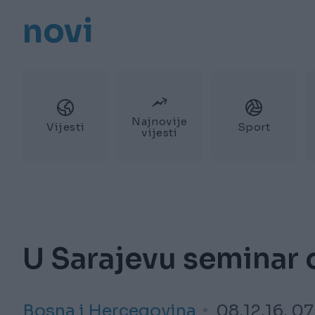
novi
Najnovije
Vijesti
Sport
vijesti
U Sarajevu seminar o
Bosna i Hercegovina
08.12.16. 07