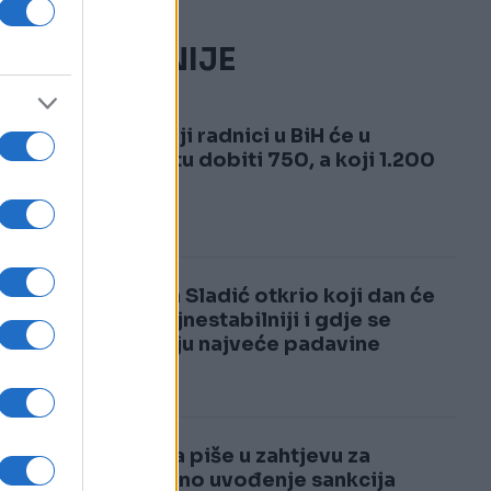
NAJČITANIJE
1
Evo koji radnici u BiH će u
avgustu dobiti 750, a koji 1.200
KM
2
Nedim Sladić otkrio koji dan će
biti najnestabilniji i gdje se
očekuju najveće padavine
Evo šta piše u zahtjevu za
ponovno uvođenje sankcija