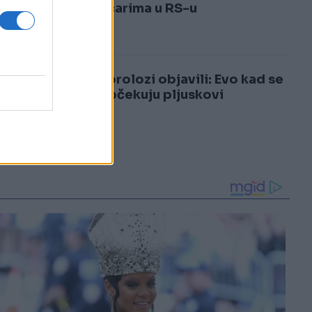
3
političarima u RS-u
4
Meteorolozi objavili: Evo kad se
u BiH očekuju pljuskovi