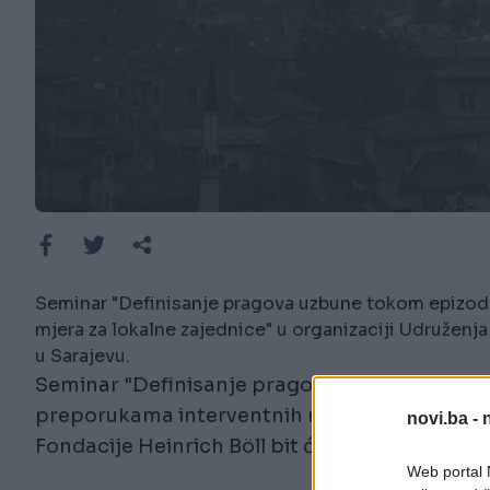
Seminar "Definisanje pragova uzbune tokom epizod
mjera za lokalne zajednice" u organizaciji Udruženja
u Sarajevu.
Seminar "Definisanje pragova uzbune tokom
preporukama interventnih mjera za lokalne zaj
novi.ba -
Fondacije Heinrich Böll bit će održan danas u
Web portal N