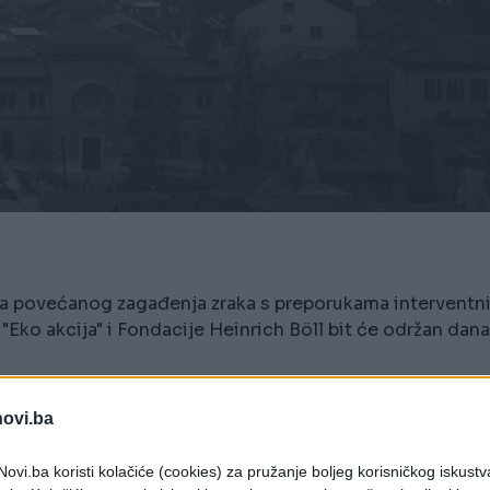
a povećanog zagađenja zraka s preporukama interventn
 "Eko akcija" i Fondacije Heinrich Böll bit će održan dan
 epizoda povećanog zagađenja zraka s
ednice" u organizaciji Udruženja "Eko akcija" i
novi.ba
 Sarajevu.
ovi.ba koristi kolačiće (cookies) za pružanje boljeg korisničkog iskustv