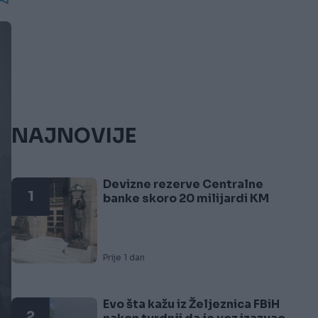
NAJNOVIJE
Devizne rezerve Centralne
1
banke skoro 20 milijardi KM
Prije 1 dan
Evo šta kažu iz Željeznica FBiH
2