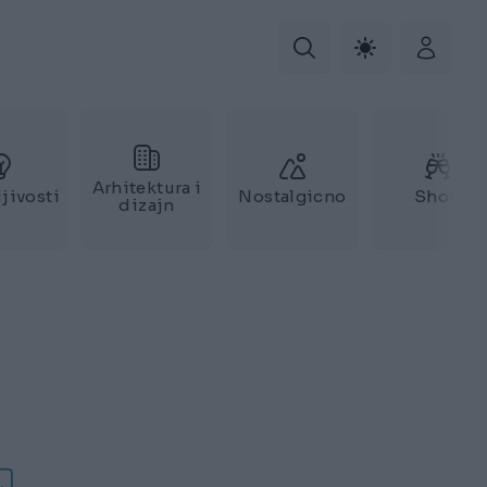
Arhitektura i
jivosti
Nostalgicno
Show
dizajn