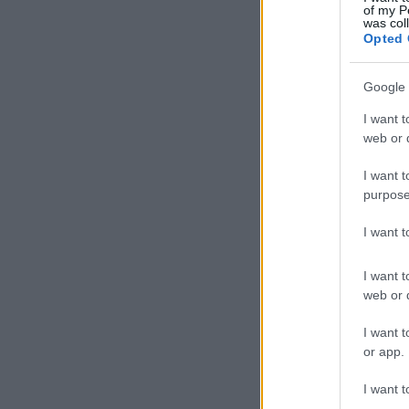
of my P
was col
Opted 
Google 
I want t
web or d
I want t
purpose
I want 
I want t
web or d
I want t
or app.
I want t