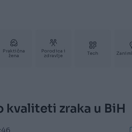
Praktična
Porodica i
Tech
Zaniml
žena
zdravlje
 kvaliteti zraka u BiH
:46