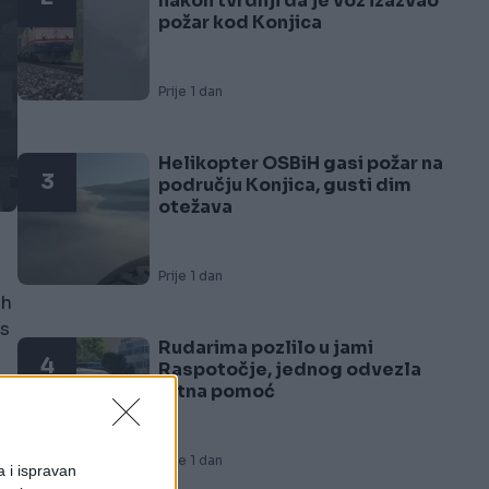
nakon tvrdnji da je voz izazvao
požar kod Konjica
Prije 1 dan
Helikopter OSBiH gasi požar na
3
području Konjica, gusti dim
otežava
Prije 1 dan
ih
as
Rudarima pozlilo u jami
4
Raspotočje, jednog odvezla
Hitna pomoć
Prije 1 dan
a i ispravan