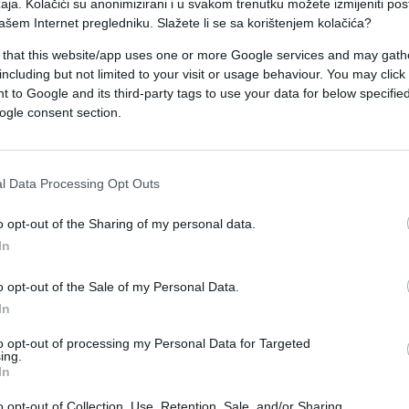
aja. Kolačići su anonimizirani i u svakom trenutku možete izmijeniti po
atornog okvira, dugoročnih i kratkoročnih mjera za
ašem Internet pregledniku. Slažete li se sa korištenjem kolačića?
prijedloge za unaprjeđenja kvalitete zraka u bh.
 that this website/app uses one or more Google services and may gath
including but not limited to your visit or usage behaviour. You may click 
 to Google and its third-party tags to use your data for below specifi
nu aplikaciju sa podacima o kvalitetu zraka,
ogle consent section.
l Data Processing Opt Outs
o opt-out of the Sharing of my personal data.
In
#Eko akcija
o opt-out of the Sale of my Personal Data.
In
to opt-out of processing my Personal Data for Targeted
ing.
In
o opt-out of Collection, Use, Retention, Sale, and/or Sharing