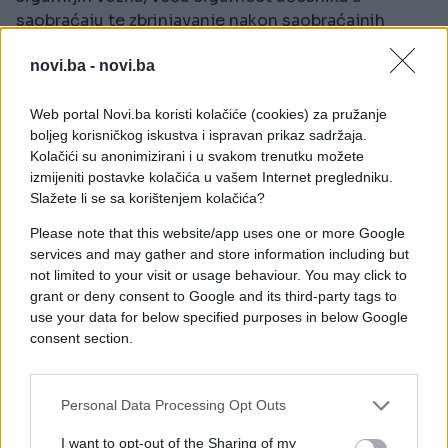
saobraćaju te zbrinjavanje nakon saobraćajnih
nesreća
novi.ba -
novi.ba
Prema policijskim izvještajima o saobraćajnim
nesrećama u BiH glavni uzročnici nastanka nesreća
Web portal Novi.ba koristi kolačiće (cookies) za pružanje
su neprilagođena brzina kretanja, nepoštivanje
boljeg korisničkog iskustva i ispravan prikaz sadržaja.
Kolačići su anonimizirani i u svakom trenutku možete
saobraćajnih propisa i alkoholiziranost. Na cestama
izmijeniti postavke kolačića u vašem Internet pregledniku.
u državi, prema statistikama, svake godine se
Slažete li se sa korištenjem kolačića?
dogodi oko 36.000 saobraćajnih nesreća u kojima
više od 360 ljudi smrtno strada, a više od 10.000
Please note that this website/app uses one or more Google
services and may gather and store information including but
ljudi bude povrijeđeno.
not limited to your visit or usage behaviour. You may click to
grant or deny consent to Google and its third-party tags to
use your data for below specified purposes in below Google
consent section.
#sarajevo
#prijedlog
Personal Data Processing Opt Outs
I want to opt-out of the Sharing of my