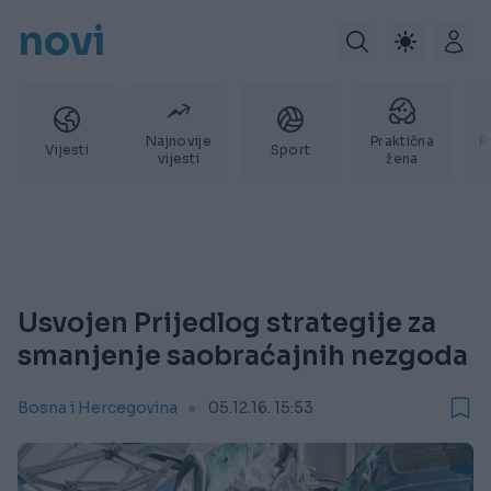
novi
Najnovije
Praktična
P
Vijesti
Sport
vijesti
žena
Usvojen Prijedlog strategije za
smanjenje saobraćajnih nezgoda
Bosna i Hercegovina
05.12.16. 15:53