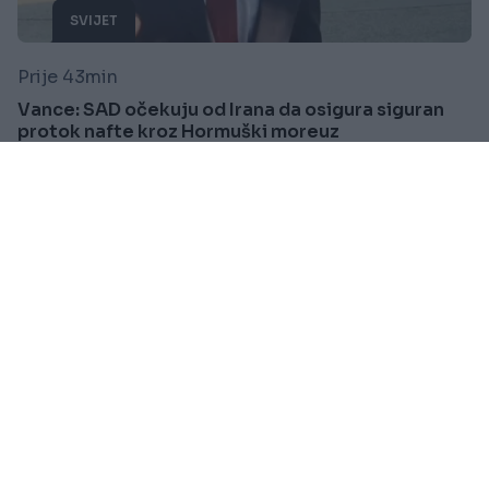
SVIJET
Prije 43min
Vance: SAD očekuju od Irana da osigura siguran
protok nafte kroz Hormuški moreuz
Saznaj više