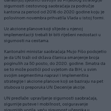
današnjoj sjednici usvojili su Prijedlog strategije
sigurnosti cestovnog saobraćaja za područje
kantona za period od 2016 do 2020 godine koju je
polovinom novembra prihvatila Vlada u istoj formi.
Uz akcione planove koji slijede u njenoj
implementaciji trebali bi biti riješeni nedostaci u
sigurnosti na cestama.
Kantonalni ministar saobraćaja Mujo Fišo podsjetio
je da UN traži od država članica smanjenje broja
poginulih za 50 posto, do 2020. godine. Smatra da
se to može postići pod uvjetom da BiH, u svim
svojim segmentima napravi i implementira
strategije i akcione planove koji se baziraju na pet
stubova iz preporuka UN Decenije akcije.
UN predlaže: upravljanje sigurnosti saobraćaja,
sigurnije puteve i mobilnost, osiguravanje
sigurnijih vozila, veću sigurnost učesnika u