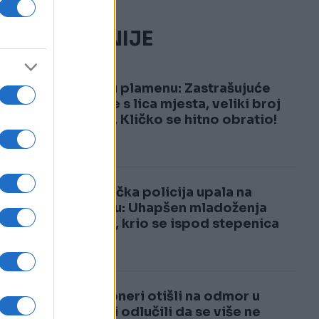
NAJČITANIJE
1
Kijev u plamenu: Zastrašujuće
snimke s lica mjesta, veliki broj
žrtava, Kličko se hitno obratio!
2
Njemačka policija upala na
svadbu: Uhapšen mladoženja
Marko, krio se ispod stepenica
Penzioneri otišli na odmor u
Italiju i odlučili da se više ne