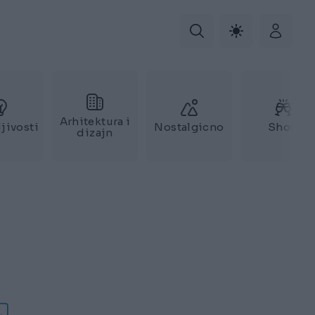
Arhitektura i
jivosti
Nostalgicno
Show
dizajn