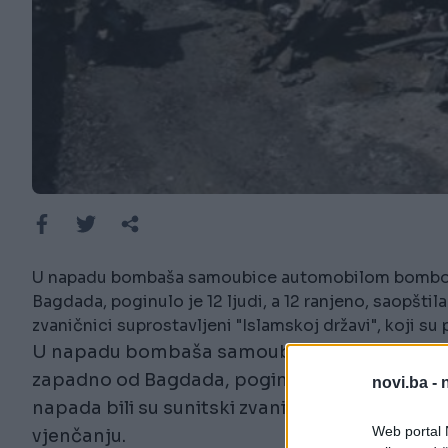
U napadu bombaša samoubice automobilom bombom 
Bagdada, poginulo je 12 ljudi, a 12 ranjeno, saopštila
zvaničnici suprostavljeni "Islamskoj državi", koji su 
U napadu bombaša samoubice automobilom b
zapadno od Bagdada, poginulo je 12 ljudi, a 12
novi.ba -
napada bili su sunitski zvaničnici suprostavlje
Web portal N
vjenčanju.