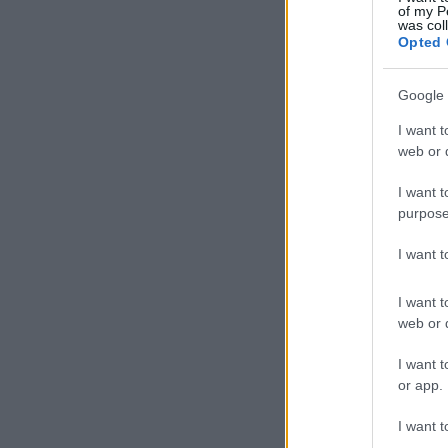
of my P
was col
Opted 
Google 
I want t
web or d
I want t
purpose
I want 
I want t
web or d
I want t
or app.
I want t