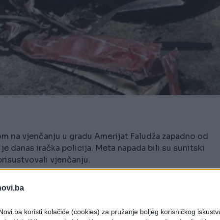
na vjenčanju u gradu Amerijat Faludža zapadno od
 je danas iračka policija. Meta napada bili su sunitski
prisustvovali vjenčanju.
ombom na vjenčanju u gradu Amerijat Faludža
 ranjeno, saopštila je danas iračka policija. Meta
novi.ba
ni "Islamskoj državi", koji su prisustvovali
ovi.ba koristi kolačiće (cookies) za pružanje boljeg korisničkog iskustv