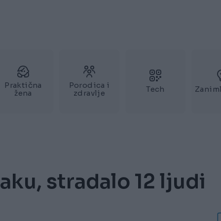
Praktična
Porodica i
Tech
Zaniml
žena
zdravlje
ku, stradalo 12 ljudi