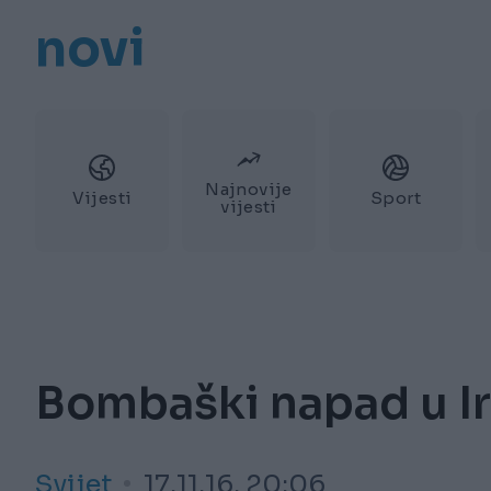
novi
Najnovije
Vijesti
Sport
vijesti
Bombaški napad u Ira
Svijet
17.11.16. 20:06