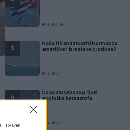
Prije oko 6h
Hoće li Iran zatvoriti Hormuz za
3
američke i izraelske brodove?
Prije oko 7h
Uz obalu Omana prijeti
4
ekološka katastrofa
Prije oko 7h
a i ispravan