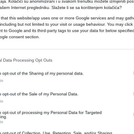
aja. Kolačići su anonimizirani i u svakom trenutku možete izmijeniti po
ašem Internet pregledniku. Slažete li se sa korištenjem kolačića?
 bitkom sa iračkim bezbjednosnim snagama u Mosul
 that this website/app uses one or more Google services and may gath
to da je tzv. Islamska država i dalje u stanju da vr
including but not limited to your visit or usage behaviour. You may click 
 to Google and its third-party tags to use your data for below specifi
ogle consent section.
l Data Processing Opt Outs
svijet
#poginuli
#bombaški napad
o opt-out of the Sharing of my personal data.
In
o opt-out of the Sale of my Personal Data.
In
to opt-out of processing my Personal Data for Targeted
ing.
In
o opt-out of Collection, Use, Retention, Sale, and/or Sharing