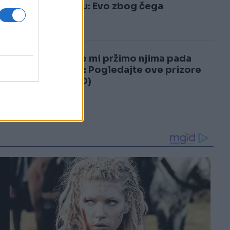
3
vraćaju: Evo zbog čega
4
Dok se mi pržimo njima pada
snijeg: Pogledajte ove prizore
(VIDEO)