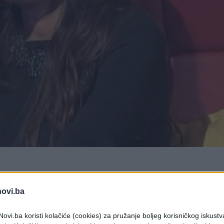
 je pjesmu od Snežane Savić 'Tri poljupca hoću ja' posli
novi.ba
tpjevala je pjesmu od Snežane Savić 'Tri poljupca
ovi.ba koristi kolačiće (cookies) za pružanje boljeg korisničkog iskustv