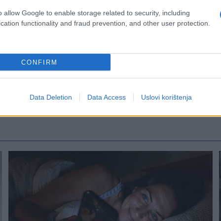
o allow Google to enable storage related to security, including
cation functionality and fraud prevention, and other user protection.
CONFIRM
Data Deletion
Data Access
Uslovi korištenja