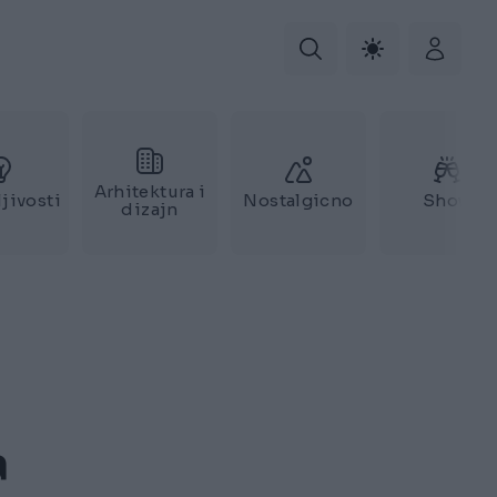
Arhitektura i
jivosti
Nostalgicno
Show
dizajn
a