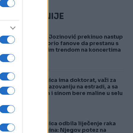
NAJČITANIJE
1
Jakov Jozinović prekinuo nastup
i upozorio fanove da prestanu s
opasnim trendom na koncertima
VIDEO
2
Pjevačica ima doktorat, važi za
najobrazovaniju na estradi, a sa
mužem i sinom bere maline u selu
Pjevačica odbila liječenje raka
zbog sina: Njegov potez na