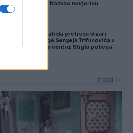
3
samrti izazvao nevjericu
4
Pokušali da pretresu stvari
supruge Sergeja Trifunovića u
tržnom centru: Stigla policija