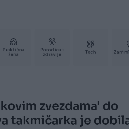
Praktična
Porodica i
Tech
Zaniml
žena
zdravlje
inkovim zvezdama' do
Ova takmičarka je dobil