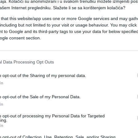
aja. Kolačići su anonimizirani i u svakom trenutku možete izmijeniti po
ti drugi put.
ašem Internet pregledniku. Slažete li se sa korištenjem kolačića?
žirija a to je Dragani Mirković
 that this website/app uses one or more Google services and may gath
including but not limited to your visit or usage behaviour. You may click 
 to Google and its third-party tags to use your data for below specifi
ogle consent section.
ovo bilo korektno. Ja sam htela da podržim jednu
 jako bitno jeste što ona voli muziku. Mi ovde
 se da ima nekome da gleda u oči, da mu peva –
l Data Processing Opt Outs
o opt-out of the Sharing of my personal data.
In
o opt-out of the Sale of my Personal Data.
In
to opt-out of processing my Personal Data for Targeted
ing.
In
o opt-out of Collection, Use, Retention, Sale, and/or Sharing