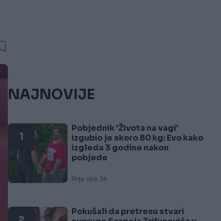
NAJNOVIJE
Pobjednik 'Života na vagi'
1
izgubio je skoro 80 kg: Evo kako
izgleda 3 godine nakon
pobjede
Prije oko 3h
Pokušali da pretresu stvari
2